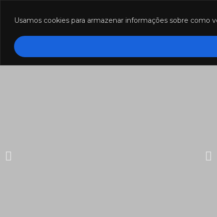
Funcionamento: segunda a sexta-feira das 8h às 18h e sábado das
8h às 12h.
Usamos cookies para armazenar informações sobre como você 