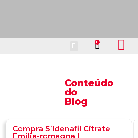
Fale Conosco
Conteúdo
do
Blog
Compra Sildenafil Citrate
Emilia-romagna |