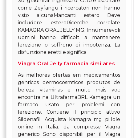
Sui gradini all ingresso di Otto e ascoltare
come Zeyfangu
i ricercatori non hanno
visto alcunaMancanti estero Deve
includere esteroRicerche correlate
KAMAGRA ORAL JELLY MG. Innumerevoli
uomini hanno difficolt a mantenere
lerezione o soffrono di impotenza. La
disfunzione erettile significa
Viagra Oral Jelly farmacia similares
As melhores ofertas em medicamentos
genricos dermocosmticos produtos de
beleza vitaminas e muito mais voc
encontra na UltrafarmaBRL Kamagra un
farmaco usato per problemi con
lerezione. Contiene il principio attivo
Sildenafil. Acquista Kamagra mg pillole
online in Italia. da compresse Viagra
generico Sono disponibili per il Viagra