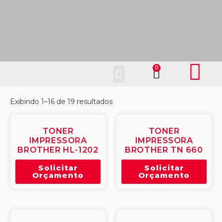
Fale Conosco
Exibindo 1–16 de 19 resultados
TONER
TONER
IMPRESSORA
IMPRESSORA
BROTHER HL-1202
BROTHER TN 660
Solicitar
Solicitar
Orçamento
Orçamento