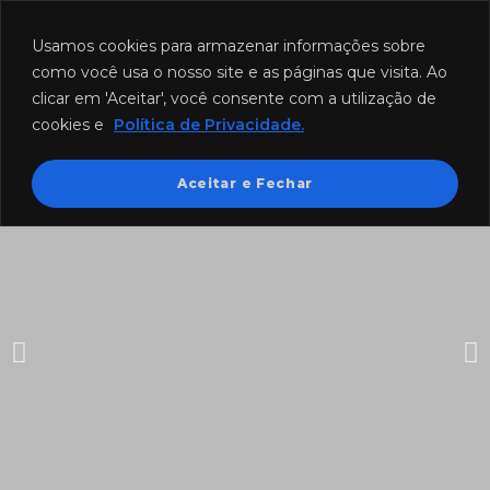
Funcionamento: segunda a sexta-feira das 8h às 18h e sábado das
8h às 12h.
Usamos cookies para armazenar informações sobre
como você usa o nosso site e as páginas que visita. Ao
clicar em 'Aceitar', você consente com a utilização de
cookies e
Política de Privacidade.
Aceitar e Fechar