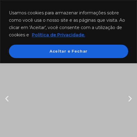
Funcionamento: segunda a sexta-feira das 8h às 18h e sábado das
8h às 12h.
Usamos cookies para armazenar informações sobre
como você usa o nosso site e as páginas que visita. Ao
clicar em 'Aceitar', você consente com a utilização de
cookies e
Política de Privacidade.
Aceitar e Fechar