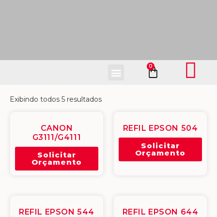
Fale Conosco
Exibindo todos 5 resultados
CANON
REFIL EPSON 504
G3111/G4111
Solicitar
Orçamento
Solicitar
Orçamento
REFIL EPSON 544
REFIL EPSON 644