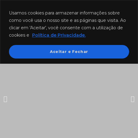
Funcionamento: segunda a sexta-feira das 8h às 18h e sábado das
8h às 12h.
Usamos cookies para armazenar informações sobre
como você usa o nosso site e as páginas que visita. Ao
clicar em 'Aceitar', você consente com a utilização de
cookies e
Política de Privacidade.
Aceitar e Fechar