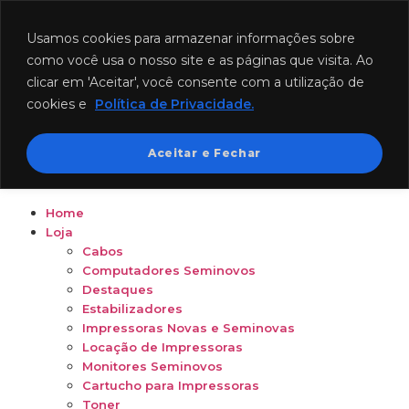
Funcionamento: segunda a sexta-feira das 8h às 18h e
sábado das 8h às 12h.
Usamos cookies para armazenar informações sobre
como você usa o nosso site e as páginas que visita. Ao
clicar em 'Aceitar', você consente com a utilização de
cookies e
Política de Privacidade.
Aceitar e Fechar
Home
Loja
Cabos
Computadores Seminovos
Destaques
Estabilizadores
Impressoras Novas e Seminovas
Locação de Impressoras
Monitores Seminovos
Cartucho para Impressoras
Toner