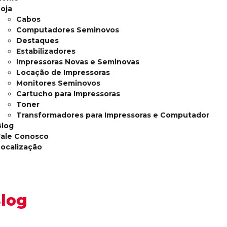
oja
Cabos
Computadores Seminovos
Destaques
Estabilizadores
Impressoras Novas e Seminovas
Locação de Impressoras
Monitores Seminovos
Cartucho para Impressoras
Toner
Transformadores para Impressoras e Computador
Blog
Fale Conosco
ocalização
log