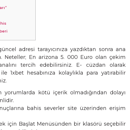
arı”
ahis
beri
ncel adresi tarayıcınıza yazdıktan sonra ana
n. Neteller; En arizona 5. 000 Euro olan çekim
analını tercih edebilirsiniz. E- cüzdan olarak
e 1xbet hesabınıza kolaylıkla para yatırabilir
iz.
 yorumlarda kötü içerik olmadığından dolayı
lidir.
uçlarına bahis severler site üzerinden erişim
 için Başlat Menüsünden bir klasörü seçebilir