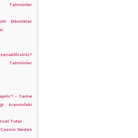
de Tahmi̇nler
i Etkinlikler
ar
anabi̇li̇rsi̇ni̇z?
de Tahmi̇nler
Yapılır? – Game
gi Arasındaki
üncel Tutar
 Casino Neden