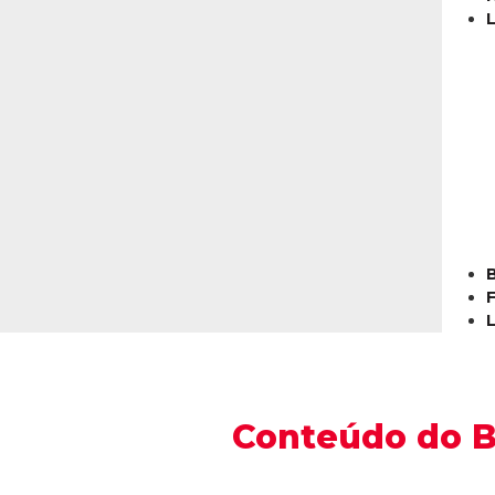
L
L
Conteúdo do B