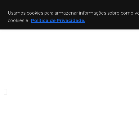
Funcionamento: segunda a sexta-fei
Usamos cookies para armazenar informações sobre como você u
cookies e
Política de Privacidade.