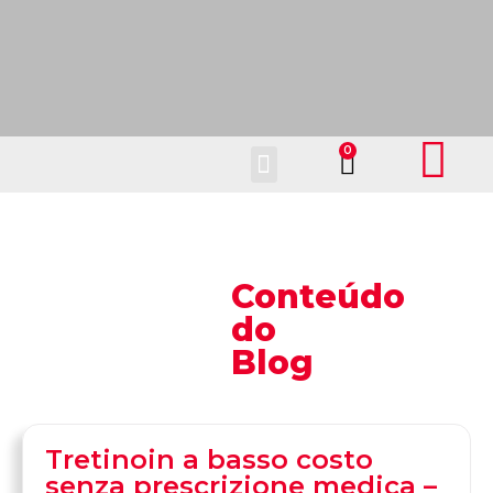
Fale Conosco
Conteúdo
do
Blog
Tretinoin a basso costo
senza prescrizione medica –