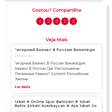
Gostou? Compartilhe
Veja Mais
“игорный Бизнес В России Википеди
23/02/2024
“игорный Бизнес В России Википедия
Казино В России Где Расположены
Легальные Казино? Content Российские
Законы
Ler Mais
1xbet ᐉ Online Spor Bahisleri ᐉ 1xbet
Bahis Şirketi Azerbaycan ᐉ Aze 1xbet Co
23/02/2024