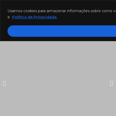
Funcionamento: segunda a sexta-feira das 8h às 18h e sábado das
8h às 12h.
Usamos cookies para armazenar informações sobre como você 
e
Política de Privacidade.