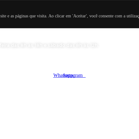
ira das 8h às 18h e sábado das 8h às 12h.
e e as páginas que visita. Ao clicar em 'Aceitar', você consente com a utiliza
ira das 8h às 18h e sábado das 8h às 12h.
Whatsapp
Instagram