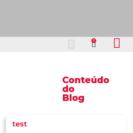
Fale Conosco
Conteúdo
do
Blog
test