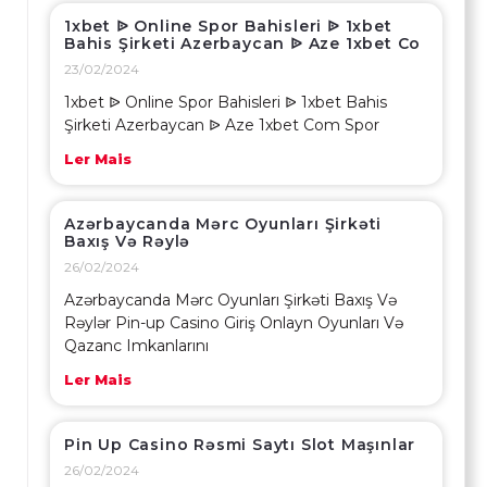
1xbet ᐉ Online Spor Bahisleri ᐉ 1xbet
Bahis Şirketi Azerbaycan ᐉ Aze 1xbet Co
23/02/2024
1xbet ᐉ Online Spor Bahisleri ᐉ 1xbet Bahis
Şirketi Azerbaycan ᐉ Aze 1xbet Com Spor
Ler Mais
Azərbaycanda Mərc Oyunları Şirkəti
Baxış Və Rəylə
26/02/2024
Azərbaycanda Mərc Oyunları Şirkəti Baxış Və
Rəylər Pin-up Casino Giriş Onlayn Oyunları Və
Qazanc Imkanlarını
Ler Mais
Pin Up Casino Rəsmi Saytı Slot Maşınlar
26/02/2024