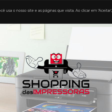
ra das 8h às 18h e sábado das 8h às 12h.
sa o nosso site e as páginas que visita. Ao clicar em 'Aceitar'