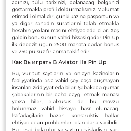
adınızı, tülu tarixinizi, dolanacaq bölgənizi
göstərməklə profili doldurmalısınız. Məlumat
etimadli olmalıdır, çünki kazino pasportun və
ya digər sənədin surətlərini tələb etməklə
hesabın yoxlanılmasını ehtiyac edə bilər. Xoş
gəldin bonusunun vahid hissəsi qədər Pin-Up
ilk depozit üçün 2500 manata qədər bonus
və 250 pulsuz fırlanma təklif edir.
Как Выиграть В Aviator На Pin Up
Bu, vur-tut saytların və onlayn kazinoların
fəaliyyətində əsla vahid şey başa düşməyən
insanları ziddiyyət edə bilər. Şəbəkədə qumar
şəbəkələrinin bir daha qayğı etmək mənası
yoxsa bilər, ələlxüsus də bu mövzu
bölünməz vahid hissəyə həsr olunacaq.
İstifadəçilərin bəzən konstruktiv həllər
ehtiyac edən problemləri olan daha vacibdir.
Bu çeşid bəla olur və saytın pis işlədiyini, var-