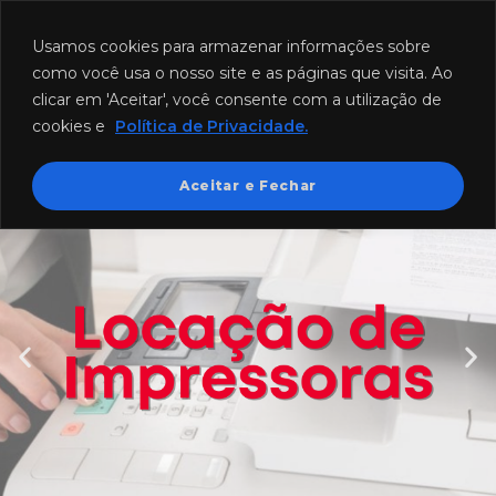
Funcionamento: segunda a sexta-feira das 8h às 18h e sábado das
8h às 12h.
Usamos cookies para armazenar informações sobre
como você usa o nosso site e as páginas que visita. Ao
clicar em 'Aceitar', você consente com a utilização de
cookies e
Política de Privacidade.
Aceitar e Fechar