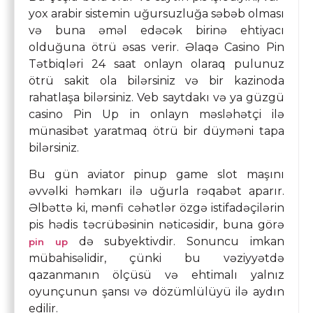
yox arabir sistemin uğursuzluğa səbəb olması
və buna əməl edəcək birinə ehtiyacı
olduğuna ötrü əsas verir. Əlaqə Casino Pin
Tətbiqləri 24 saat onlayn olaraq pulunuz
ötrü sakit ola bilərsiniz və bir kazinoda
rahatlaşa bilərsiniz. Veb saytdakı və ya güzgü
casino Pin Up in onlayn məsləhətçi ilə
münasibət yaratmaq ötrü bir düyməni tapa
bilərsiniz.
Bu gün aviator pinup game slot maşını
əvvəlki həmkarı ilə uğurla rəqabət aparır.
Əlbəttə ki, mənfi cəhətlər özgə istifadəçilərin
pis hədis təcrübəsinin nəticəsidir, buna görə
də subyektivdir. Sonuncu imkan
pin up
mübahisəlidir, çünki bu vəziyyətdə
qazanmanın ölçüsü və ehtimalı yalnız
oyunçunun şansı və dözümlülüyü ilə aydın
edilir.