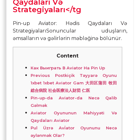
Qaydaları Və
Strategiyaları</tg
Pin-up Aviator: Hədis Qaydaları Və
StrategiyalarıSonuncular uduşların,
əmsalların və gəlirlərin məbləğinə bölünür.
Content
Как Выиграть В Aviator На Pin Up
Previous Postkiçik Təyyarə Oyunu
1xbet 1xbet Aviator Gam 大田区蒲田 牧田
総合病院 社会医療法人財団 仁医
Pin-up-da Aviator-da Necə Qalib
Gəlmək
Aviator Oyununun Mahiyyəti Və
Qaydaları Aviator
Pul Üzrə Avi̇ator Oyununu Necə
əylənmək Olar?