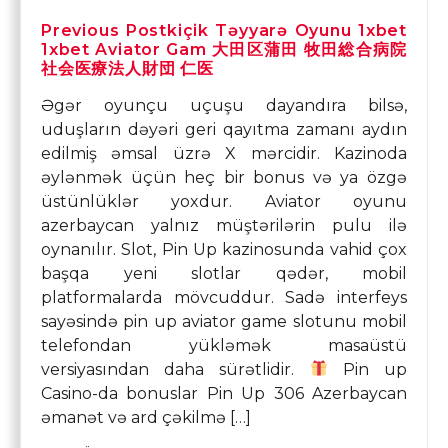
Previous Postkiçik Təyyarə Oyunu 1xbet
1xbet Aviator Gam 大田区蒲田 牧田総合病院
社会医療法人財団 仁医
Əgər oyunçu uçuşu dayandıra bilsə,
uduşların dəyəri geri qayıtma zamanı aydın
edilmiş əmsal üzrə X mərcidir. Kazinoda
əylənmək üçün heç bir bonus və ya özgə
üstünlüklər yoxdur. Aviator oyunu
azerbaycan yalnız müştərilərin pulu ilə
oynanılır. Slot, Pin Up kazinosunda vahid çox
başqa yeni slotlar qədər, mobil
platformalarda mövcuddur. Sadə interfeys
sayəsində pin up aviator game slotunu mobil
telefondan yükləmək masaüstü
versiyasından daha sürətlidir.
Pin up
Casino-da bonuslar Pin Up 306 Azerbaycan
əmanət və ard çəkilmə […]