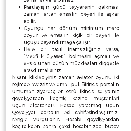
zəmanət verə bilməz.
Partlayışın gücü təyyarənin qalxması
zamanı artan əmsalın dəyəri ilə aşkar
edilir.
Oyunçu hər dönüm minimum mərc
qoyur və əmsalın kiçik bir dəyəri ilə
uçuşu dayandırmağa çalışır.
Hələ bir taxıl inamsızlığınız varsa,
“Məxfilik Siyasəti” bölməsini açmalı və
əks olunan bütün müddəaları diqqətlə
araşdırmalısınız.
Nişanı kliklədiyiniz zaman aviator oyunu iki
rejimdə əvəzsiz və əməli pul. Birincisi portalın
ümumən ziyarətçiləri ötrü, ikincisi isə yalnız
qeydiyyatdan keçmiş kazino müştəriləri
üçün əlçatandır. Hesab yaratmaq üçün
Qeydiyyat portalın əsl səhifəsindəQırmızı
rənglə vurğulanır. Hesabı qeydiyyatdan
keçirdikdən sonra şəxsi hesabınızda bütöv