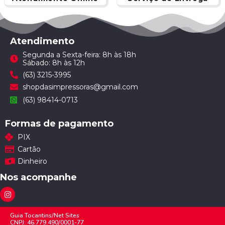
Atendimento
Segunda a Sexta-feira: 8h às 18h
Sábado: 8h às 12h
(63) 3215-3995
shopdasimpressoras@gmail.com
(63) 98414-0713
Formas de pagamento
PIX
Cartão
Dinheiro
Nos acompanhe
Guia Tocantins/Net Sites
CNPJ: 46.779.490/0001-77