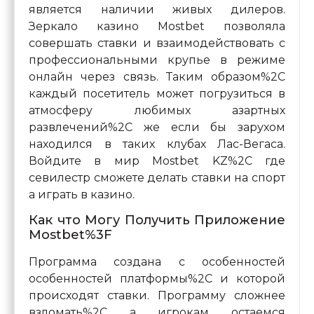
является наличии живых дилеров.
Зеркало казино Mostbet позволяла
совершать ставки и взаимодействовать с
профессиональными крупье в режиме
онлайн через связь. Таким образом%2C
каждый посетитель может погрузиться в
атмосферу любимых азартных
развлечений%2C же если бы зарухом
находился в таких клубах Лас-Вегаса.
Войдите в мир Mostbet KZ%2C где
севилестр сможете делать ставки на спорт
а играть в казино.
Как что Могу Получить Приложение
Mostbet%3F
Программа создана с особенностей
особенностей платформы%2C и которой
происходят ставки. Программу сложнее
взломать%2C а игрокам остаемся