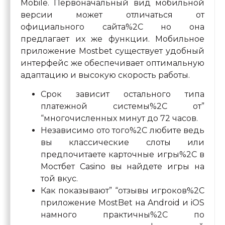
Mobile. Первоначальный вид мобильной
версии может отличаться от
официального сайта%2C но она
предлагает их же функции. Мобильное
приложение Mostbet существует удобный
интерфейс же обеспечивает оптимальную
адаптацию и высокую скорость работы.
Срок зависит остального типа
платежной системы%2C от”
“многочисленных минут до 72 часов.
Независимо ото того%2C любите ведь
вы классические слоты или
предпочитаете карточные игры%2C в
Мостбет Casino вы найдете игры на
той вкус.
Как показывают” “отзывы игроков%2C
приложение MostBet на Android и iOS
намного практичны%2C по