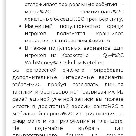
отслеживает все реальные события —
матчи%2C чемпионаты%2C
локальные беседы%2C премьер-лигу.
Малейшей популярностью среди
игроков пользуется краш-игра
менаджеров названием Авиатор.
В также популярных вариантов ддя
игроков из Казахстана — Qiwi%2C
WebMoney%2C Skrill и Neteller.
Вы регрессной сможете попробовать
дополнительные интересные варианты
забавы%2C пробуя создавать личная
тактики и бесповоротно” “развивая их. Из
своей единой учетной записи вы можете
играть в десктопной версии сайта%2C в
мобильной версии%2C из приложения на
смартфоне и из приложения и планшете.
Не подумайте выбрать тип
приветственного бонуса на случае