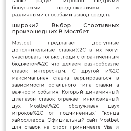
также радует игроков щедрыми
бонусными предложениями и
различными способами вывод средств.
широкий Выбор Спортивных
произошедших В Мостбет
Mostbet предлагает доступные
дополнительные ставки%2C в их могут
участвовать только люди с ограниченным
бюджетом%2C что делаем разнообразие
ставок интересным. С другой и%2C
максимальная ставка варьироваться в
зависимости остального типа ставки а
важности события. Который динамичный
диапазон ставок отражает инклюзивный
дух Mostbet%2C обслуживая двух
игроков%2C от подчиненных” “конца
хайроллеров. Официальный сайт Mostbet
для ставок на спорт принимаете Visa и