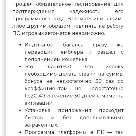
прошел обязательное тестирование для
подтверждения надежности его
программного кода. Взломать или каким-
либо другим образом повлиять на работу
ПО игровых автоматов невозможно.
Индикатор баланса сразу же
переводит гемблера и раздел с
пополнением кошелька.
Это значит%2C что игроку
необходимо делать ставки на суммы
бонуса не недостаточно 30 раз со
коэффициентом не недостаточно
1%2C 40 и течение 30 дней с момента
активации.
Установка приложения проходит
быстро и без дополнительных
затраченных.
Программа платформы в ПК — так