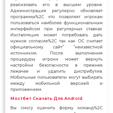
реализовать его в высшем уровне.
Администрация регулярно обновляет
программы%2C что позволяет игрокам
пользоваться наиболее функциональным
интерфейсом при регулярных ставках.
Инсталляция может потребовать дать
нужное согласие%2C так как ОС считает
официальному сайт” “неизвестной
источником. После выполнения
процедуры игроки может вернуть
настройки безопасности в прежнее
лежачее и удалить дистрибутив.
Мобильные пользователи могут выбирать
между мобильной версией и
приложением.
Мостбет Скачать Для Android
Вы смогу оценить форму команд%2C