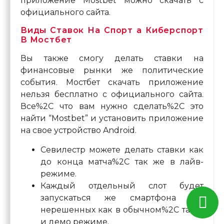
приложение Mostbet можно скачать с
официального сайта.
Виды Ставок На Спорт а Киберспорт
В Мостбет
Вы также смогу делать ставки на
финансовые рынки же политические
события. Мостбет скачать приложение
нельзя бесплатно с официального сайта.
Все%2C что вам нужно сделать%2C это
найти “Mostbet” и установить приложение
на свое устройство Android.
Севилестр можете делать ставки как
до конца матча%2C так же в лайв-
режиме.
Каждый отдельный слот будет
запускаться же смартфона без
нерешенных как в обычном%2C так и
и демо режиме.