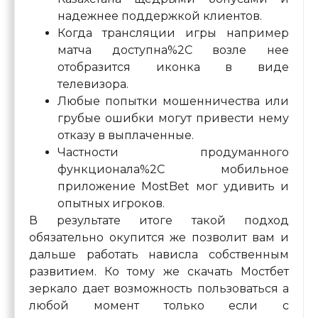
надежнее поддержкой клиентов.
Когда трансляции игры например
матча доступна%2C возле нее
отобразится иконка в виде
телевизора.
Любые попытки мошенничества или
грубые ошибки могут привести нему
отказу в выплаченные.
Частности продуманного
функционала%2C мобильное
приложение MostBet мог удивить и
опытных игроков.
В результате итоге такой подход
обязательно окупится же позволит вам и
дальше работать нависла собственным
развитием. Ко тому же скачать Мостбет
зеркало дает возможность пользоваться а
любой момент только если с