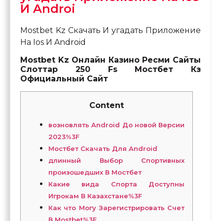
И Androi
Mostbet Kz Скачать И угадать Приложение
На Ios И Android
Mostbet Kz Онлайн Казино Ресми Сайты
Слоттар 250 Fs Мостбет Кз
Официальный Сайт
Content
возновлять Android До новой Версии
2023%3F
Мостбет Скачать Для Android
длинный Выбор Спортивных
произошедших В Мостбет
Какие вида Спорта Доступны
Игрокам В Казахстане%3F
Как что Могу Зарегистрировать Счет
В Mostbet%3F