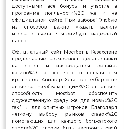
доступными все бонусы и участие в
программе лояльности%2C же и на
официальном сайте. При выбора” “любую
из способов важно указать валюту
игрового счета и чтонибудь надежный
пароль.
Официальный сайт Мостбет в Казахстане
предоставляет возможность делать ставки
на спорт и наслаждаться онлайн-
казино%2C а особенно в популярном
краш-слоте Авиатор. Хотя этот выбор и не
является всеобъемлющим%2C он являет
способность Mostbet обеспечить
дружественную среду же для новых%2C
так” “и для опытных игроков. Благодаря
четкому выбору рынков ставок%2C
помогающих для каждого бомжатского
спорта%2C игроки быть настроить свой