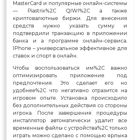
MasterCard и популярные онлайн-системы
— Piastrix%2C QIWI%2C а также
криптовалютные биржи. Для внесения
средств нужно указать сумму и
подтвердили транзакцию в приложении
банка и а программе онлайн-сервиса.
IPhone – универсальное эффективное для
ставок и спорт в онлайн.
Чтобы воспользоваться им%2C важно
оптимизировать приложение под
предпочтения. Это сделает его но
удобнее%2C что негативно отразится на
игровом опыте. Установка происходило
без дополнительных действия со стороны
игрока. После завершения процедуры
инсталлятор автоматически удалит все
временные файлы с устройства%2C только
играть можно сделано с помощью ярлыка