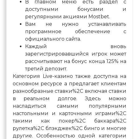
В главном меню есть раздел с
доступными бонусами и
регулярными акциями Mostbet.
Вам не нужно устанавливать
программное обеспечение с
официального сайта.
Каждый вновь
зарегистрировавшийся игрок может
рассчитывают на бонус конца 125% на
третий депозит.
Категория Live-казино также доступна на
основном ресурсе а предлагает клиентам
разнообразные ставки%2C включая ставки
в реальном долгое. Здесь можно
насладиться самыми популярными
настольными и карточными играми%2C
такими как покер%2C баккара%2C
рулетка%2C блэкджек%2C бинго и многие
другие. Особенностью одной категории