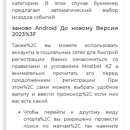
категорию. В этом случае букмекер
предлагает автоматический выбор
исходов событий.
заново Android До новому Версии
2023%3F
Также%2C вы можете использовать
аккаунты в социальных сетях для быстрой
регистрации. Важно ознакомиться со
правилами и условиями Mostbet KZ а
внимательно прочитать его перед
продолжением регистрации. При
этом%2C сами можете выбрать удобное
валюту и ввести промокод%2C если них
вас есть какой.
Чтобы перейти к другому виду
спорта%2C вы разрешено провести
поиск по матчам%2C так нажмите