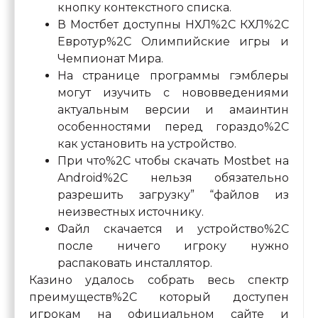
кнопку контекстного списка.
В Мостбет доступны НХЛ%2C КХЛ%2C
Евротур%2C Олимпийские игры и
Чемпионат Мира.
На странице программы гэмблеры
могут изучить с нововведениями
актуальным версии и амаинтин
особенностями перед гораздо%2C
как установить на устройство.
При что%2C чтобы скачать Mostbet на
Android%2C нельзя обязательно
разрешить загрузку” “файлов из
неизвестных источнику.
Файл скачается и устройство%2C
после ничего игроку нужно
распаковать инсталлятор.
Казино удалось собрать весь спектр
преимуществ%2C который доступен
игрокам на официальном сайте и