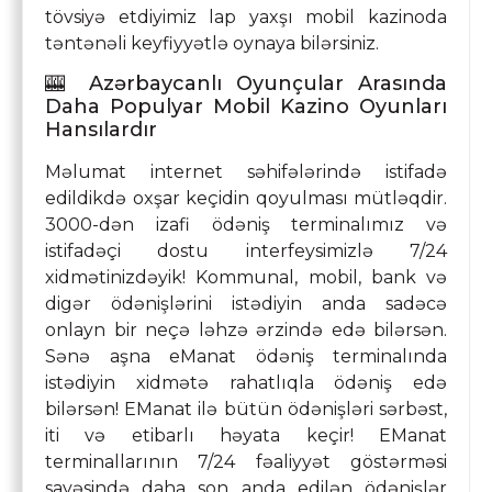
tövsiyə etdiyimiz lap yaxşı mobil kazinoda
təntənəli keyfiyyətlə oynaya bilərsiniz.
🎰 Azərbaycanlı Oyunçular Arasında
Daha Populyar Mobil Kazino Oyunları
Hansılardır
Məlumat internet səhifələrində istifadə
edildikdə oxşar keçidin qoyulması mütləqdir.
3000-dən izafi ödəniş terminalımız və
istifadəçi dostu interfeysimizlə 7/24
xidmətinizdəyik! Kommunal, mobil, bank və
digər ödənişlərini istədiyin anda sadəcə
onlayn bir neçə ləhzə ərzində edə bilərsən.
Sənə aşna eManat ödəniş terminalında
istədiyin xidmətə rahatlıqla ödəniş edə
bilərsən! EManat ilə bütün ödənişləri sərbəst,
iti və etibarlı həyata keçir! EManat
terminallarının 7/24 fəaliyyət göstərməsi
sayəsində daha son anda edilən ödənişlər