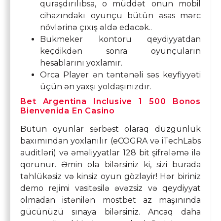
quraşdırılıbsa, o müddət onun mobil
cihazındakı oyunçu bütün əsas mərc
növlərinə çıxış əldə edəcək..
Bukmeker kontoru qeydiyyatdan
keçdikdən sonra oyunçuların
hesablarını yoxlamır.
Orca Player ən təntənəli səs keyfiyyəti
üçün ən yaxşı yoldaşınızdır.
Bet Argentina Inclusive 1 500 Bonos
Bienvenida En Casino
Bütün oyunlar sərbəst olaraq düzgünlük
baxımından yoxlanılır (eCOGRA və iTechLabs
auditləri) və əməliyyatlar 128 bit şifrələmə ilə
qorunur. Əmin ola bilərsiniz ki, sizi burada
təhlükəsiz və kinsiz oyun gözləyir! Hər biriniz
demo rejimi vasitəsilə əvəzsiz və qeydiyyat
olmadan istənilən mostbet az maşınında
gücünüzü sınaya bilərsiniz. Ancaq daha