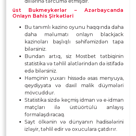
dillərinə tərcümə etmişdir.
üst Bukmeykerlər – Azərbaycanda
Onlayn Bahis Şirkətləri
Bu tanımlı kazino oyunu haqqında daha
daha məlumatı onlayn blackjack
kazinoları başlıqlı səhifəmizdən tapa
bilərsiniz.
Bundan artıq, siz Mostbet tətbiqinin
statistika və təhlil alətlərindən də istifadə
edə bilərsiniz.
Həmçinin yuxarı hissədə əsas menyuya,
qeydiyyata və daxil malik düymələri
mövcuddur.
Statistika sizdə keçmiş idman və e-idman
matçları ilə üstüörtülü anlayış
formalaşdıracaq.
Sayt ölkənin və dünyanın hadisələrini
izləyir, təhlil edir və oxuculara çatdırır.