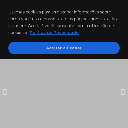
Funcionamento: segunda a sexta-feira das 8h às 18h e sábado das
8h às 12h.
Usamos cookies para armazenar informações sobre
como você usa o nosso site e as páginas que visita. Ao
clicar em 'Aceitar', você consente com a utilização de
cookies e
Política de Privacidade.
Aceitar e Fechar