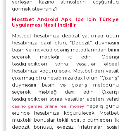
yerləşən kazino atmosferini coşğunluq
görmək istəyirsiniz?
Mostbet Android Apk, Ios Için Türkiye
Uygulaması Nasıl Indirilir
Mostbet hesabınıza depozit yatırmaq üçün
hesabınıza daxil olun, “Depozit” düyməsini
basın və mövcud ödəniş metodlarından birini
seçərək məbləği iç edin. Ödənişi
təsdiqlədikdən sonra vəsaitlər əlbəəl
hesabınıza köçürüləcək. Mostbet-dən vəsait
çıxarmaq ötrü hesabınıza daxil olun, “Çıxarış”
düyməsini basın və çıxarış metodunu
seçərək məbləği daxil edin. Çıxarışı
təsdiqlədikdən sonra vəsaitlər adətən vahid
neçə iş günü
casino games online real money
ərzində hesabınıza köçürüləcək. Mostbet
müxtəlif bonuslar təklif edir, o cümlədən ilk
depozit bonusu, əvəzsiz fırlatmalar, sosial