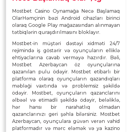
Mostbet Casino Oynamağa Necə Başlamaq
OlarHəmçinin bəzi Android cihazları birinci
olaraq Google Play mağazasından alınmayan
tətbiqlərin quraşdırılmasını bloklayır.
Mostbet-in müştəri dəstəyi xidməti 24/7
rejimində iş göstərir və oyunçuların elliklə
ehtiyaclarına cavab verməyə hazırdır. Bəli,
Mostbet Azerbaycan öz oyunçularına
qazanılan pulu ödəyir. Mostbet etibarlı bir
platforma olaraq oyunçuların qazandıqları
məbləği vaxtında və problemsiz şəkildə
ödəyir. Mostbet, oyunçuların qazanclarını
əlbəəl və etimadli şəkildə ödəyir, beləliklə,
hər hansı bir narahatlıq olmadan
qazanclarınızı geri şəhla bilərsiniz. Mostbet
Azerbaycan, oyunçulara güvən verən vahid
platformadır və mərc eləmək və ya kazino