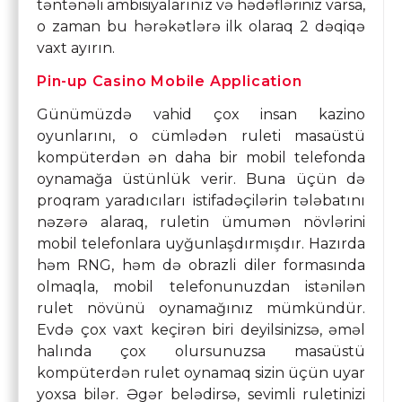
təntənəli ambisiyalarınız və hədəfləriniz varsa,
o zaman bu hərəkətlərə ilk olaraq 2 dəqiqə
vaxt ayırın.
Pin-up Casino Mobile Application
Günümüzdə vahid çox insan kazino
oyunlarını, o cümlədən ruleti masaüstü
kompüterdən ən daha bir mobil telefonda
oynamağa üstünlük verir. Buna üçün də
proqram yaradıcıları istifadəçilərin tələbatını
nəzərə alaraq, ruletin ümumən növlərini
mobil telefonlara uyğunlaşdırmışdır. Hazırda
həm RNG, həm də obrazli diler formasında
olmaqla, mobil telefonunuzdan istənilən
rulet növünü oynamağınız mümkündür.
Evdə çox vaxt keçirən biri deyilsinizsə, əməl
halında çox olursunuzsa masaüstü
kompüterdən rulet oynamaq sizin üçün uyar
yoxsa bilər. Əgər belədirsə, sevimli ruletinizi