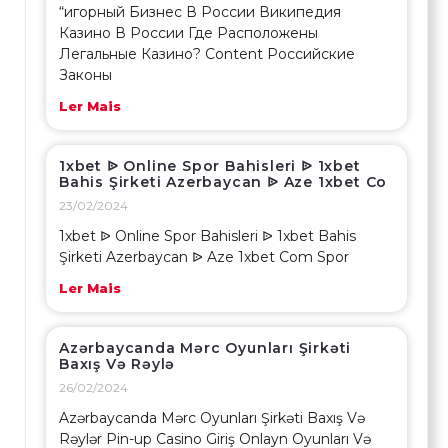
“игорный Бизнес В России Википедия
Казино В России Где Расположены
Легальные Казино? Content Российские
Законы
Ler Mais
1xbet ᐉ Online Spor Bahisleri ᐉ 1xbet
Bahis Şirketi Azerbaycan ᐉ Aze 1xbet Co
23/02/2024
1xbet ᐉ Online Spor Bahisleri ᐉ 1xbet Bahis
Şirketi Azerbaycan ᐉ Aze 1xbet Com Spor
Ler Mais
Azərbaycanda Mərc Oyunları Şirkəti
Baxış Və Rəylə
26/02/2024
Azərbaycanda Mərc Oyunları Şirkəti Baxış Və
Rəylər Pin-up Casino Giriş Onlayn Oyunları Və