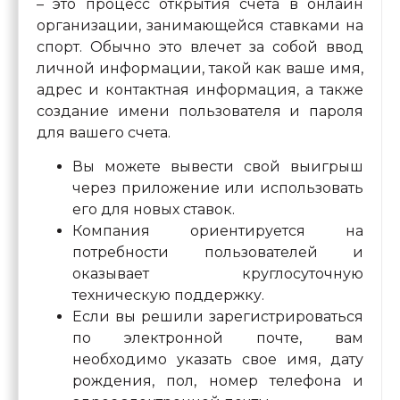
– это процесс открытия счета в онлайн
организации, занимающейся ставками на
спорт. Обычно это влечет за собой ввод
личной информации, такой как ваше имя,
адрес и контактная информация, а также
создание имени пользователя и пароля
для вашего счета.
Вы можете вывести свой выигрыш
через приложение или использовать
его для новых ставок.
Компания ориентируется на
потребности пользователей и
оказывает круглосуточную
техническую поддержку.
Если вы решили зарегистрироваться
по электронной почте, вам
необходимо указать свое имя, дату
рождения, пол, номер телефона и