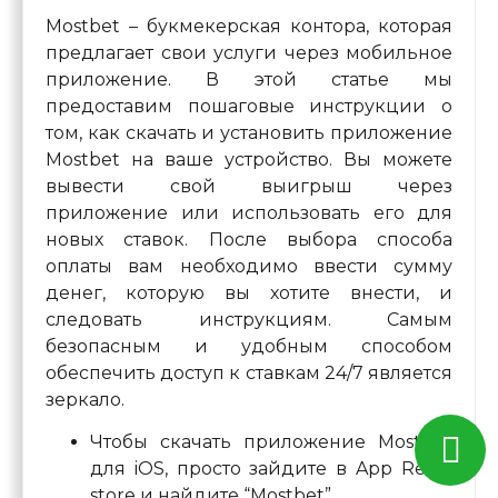
Mostbet – букмекерская контора, которая
предлагает свои услуги через мобильное
приложение. В этой статье мы
предоставим пошаговые инструкции о
том, как скачать и установить приложение
Mostbet на ваше устройство. Вы можете
вывести свой выигрыш через
приложение или использовать его для
новых ставок. После выбора способа
оплаты вам необходимо ввести сумму
денег, которую вы хотите внести, и
следовать инструкциям. Самым
безопасным и удобным способом
обеспечить доступ к ставкам 24/7 является
зеркало.
Чтобы скачать приложение Mostbet
для iOS, просто зайдите в App Retail
store и найдите “Mostbet”.