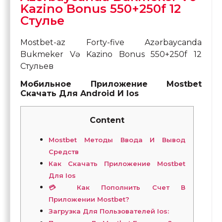
Kazino Bonus 550+250f 12
Стулье
Mostbet-az Forty-five Azərbaycanda
Bukmeker Və Kazino Bonus 550+250f 12
Стульев
Мобильное Приложение Mostbet
Скачать Для Android И Ios
Content
Mostbet Методы Ввода И Вывод
Средств
Как Скачать Приложение Mostbet
Для Ios
💳 Как Пополнить Счет В
Приложении Mostbet?
Загрузка Для Пользователей Ios: