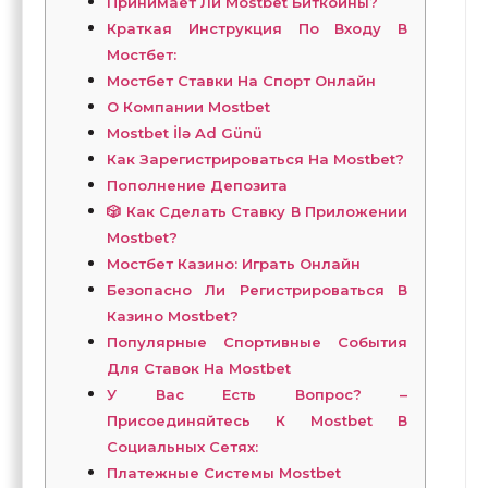
Принимает Ли Mostbet Биткоины?
Краткая Инструкция По Входу В
Мостбет:
Мостбет Ставки На Спорт Онлайн
О Компании Mostbet
Mostbet İlə Ad Günü
Как Зарегистрироваться На Mostbet?
Пополнение Депозита
🎲 Как Сделать Ставку В Приложении
Mostbet?
Мостбет Казино: Играть Онлайн
Безопасно Ли Регистрироваться В
Казино Mostbet?
Популярные Спортивные События
Для Ставок На Mostbet
У Вас Есть Вопрос? –
Присоединяйтесь К Mostbet В
Социальных Сетях:
Платежные Системы Mostbet