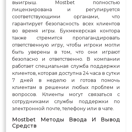
выигрыш. Mostbet полностью
лицензирована и регулируется
соответствующими органами, что
гарантирует безопасность всех клиентов
во время игры. Букмекерская контора
также стремится пропагандировать
ответственную игру, чтобы игроки могли
быть уверены в том, что они играют
безопасно и ответственно. В компании
работает специальная служба поддержки
клиентов, которая доступна 24 часа в сутки
7 дней в неделю и готова помочь
клиентам в решении любых проблем и
вопросов. Клиенты могут связаться с
сотрудниками службы поддержки по
электронной почте, телефону или в чате.
Mostbet Методы Ввода И Вывод
Средств