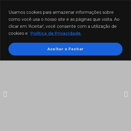
Funcionamento: segunda a sexta-feira das 8h às 18h e sábado das
8h às 12h.
Usamos cookies para armazenar informações sobre
como você usa o nosso site e as páginas que visita. Ao
clicar em 'Aceitar', você consente com a utilização de
cookies e
Política de Privacidade.
Aceitar e Fechar