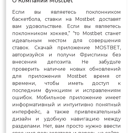
О Компании Mostbet
Если вы являетесь поклонником
баскетбола, ставки на Mostbet доставят
вам удовольствие. Если вы являетесь
поклонником хоккея,” “то Mostbet станет
идеальным местом для совершения
ставок. Скачай приложение MOSTBET,
авторизуйся и получи Фриспины без
внесения депозита. Не забудьте
проверить наличие новых обновлений
для приложения Mostbet время от
времени, чтобы иметь доступ к
последним функциям и исправлениям
ошибок. Мобильное приложение имеет
информативный и интуитивно понятный
интерфейс, а также привлекательный
дизайн и удобную навигацию между
разделами. Нет, вам просто нужно ввести