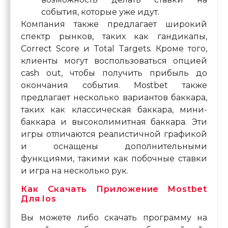
события, которые уже идут.
Компания также предлагает широкий
спектр рынков, таких как гандикапы,
Correct Score и Total Targets. Кроме того,
клиенты могут воспользоваться опцией
cash out, чтобы получить прибыль до
окончания события. Mostbet также
предлагает несколько вариантов баккара,
таких как классическая баккара, мини-
баккара и высоколимитная баккара. Эти
игры отличаются реалистичной графикой
и оснащены дополнительными
функциями, такими как побочные ставки
и игра на несколько рук.
Как Скачать Приложение Mostbet
Для Ios
Вы можете либо скачать программу на