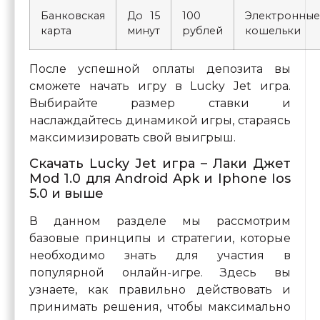
Банковская
До 15
100
Электронные
карта
минут
рублей
кошельки
После успешной оплаты депозита вы
сможете начать игру в Lucky Jet игра.
Выбирайте размер ставки и
наслаждайтесь динамикой игры, стараясь
максимизировать свой выигрыш.
Скачать Lucky Jet игра – Лаки Джет
Mod 1.0 для Android Apk и Iphone Ios
5.0 и выше
В данном разделе мы рассмотрим
базовые принципы и стратегии, которые
необходимо знать для участия в
популярной онлайн-игре. Здесь вы
узнаете, как правильно действовать и
принимать решения, чтобы максимально