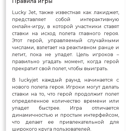
Правила игры
Lucky Jet, также известная как лакиджет,
представляет собой интерактивную
онлайн-игру, в которой участники ставят
ставки на исход полета главного героя.
Этот герой, управляемый случайными
числами, взлетает на реактивном ранце и
летит, пока не упадет. Цель игроков –
правильно угадать момент, когда герой
прекратит свой полет, чтобы выиграть.
В luckyjet каждый раунд начинается с
нового полета героя. Игроки могут делать
ставки на то, что герой продолжит полет
определенное количество времени или
упадет быстрее. Игра отличается
динамичностью и простым интерфейсом,
что делает ее привлекательной для
широкого круга пользователей.