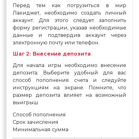
Перед тем как погрузиться в мир
Лакиджет, необходимо создать личный
аккаунт. Для этого следует заполнить
форму регистрации, указав необходимые
данные и подтвердив аккаунт через
электронную почту или телефон.
Шаг 2: Внесение депозита
Для начала игры необходимо внесение
депозита. Выберите удобный для вас
способ пополнения счета и следуйте
инструкциям на экране. Помните, что
размер депозита влияет на возможный
выигрыш.
Способ пополнения
Срок зачисления
Минимальная сумма