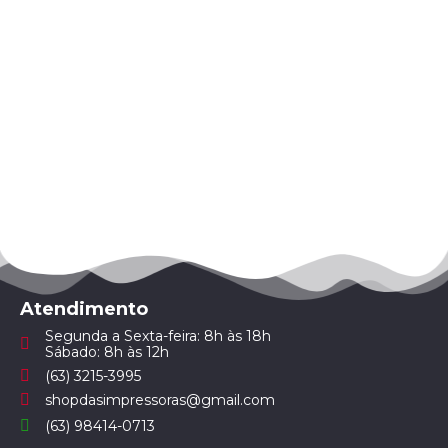
Atendimento
Segunda a Sexta-feira: 8h às 18h
Sábado: 8h às 12h
(63) 3215-3995
shopdasimpressoras@gmail.com
(63) 98414-0713