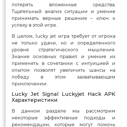
потерять вложенные средства.
Тщательный анализ ситуации и умение
принимать верные решения – ключ к
успеху в этой игре.
В целом, lucky jet игра требует от игрока
не только удачи, но и определенного
уровня стратегического мышления.
Знание основных правил и умение их
применять в сочетании с интуицией и
опытом позволят увеличить шансы на
победу в этом захватывающем
приключении.
Lucky Jet Signal Luckyjet Hack APK
Характеристики
В данном разделе мы рассмотрим
некоторые эффективные подходы и
рекомендации, которые могут помочь