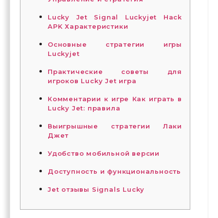
Lucky Jet Signal Luckyjet Hack
APK Характеристики
Основные стратегии игры
Luckyjet
Практические советы для
игроков Lucky Jet игра
Комментарии к игре Как играть в
Lucky Jet: правила
Выигрышные стратегии Лаки
Джет
Удобство мобильной версии
Доступность и функциональность
Jet отзывы Signals Lucky