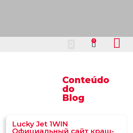
Fale Conosco
Conteúdo
do
Blog
Lucky Jet 1WIN
Официальный сайт краш-