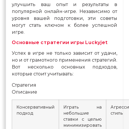
улучшить ваш опыт и результаты в
популярной онлайн-игре. Независимо от
уровня вашей подготовки, эти советы
могут стать ключом к более успешной
игре.
Основные стратегии игры Luckyjet
Успех в игре не только зависит от удачи,
но и от грамотного применения стратегий.
Вот несколько основных подходов,
которые стоит учитывать:
Стратегия
Описание
Консервативный
Играть на
Агресс
подход
небольшие
стиль
ставки с целью
минимизировать