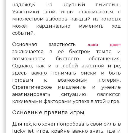
надежды на крупный выигрыш.
Участники этой игры сталкиваются с
множеством выборов, каждый из которых
может кардинально изменить ход
событий.
Основная азартность
лаки джет
заключается в её быстром темпе и
возможности быстрого обогащения.
Однако, как и в любой азартной игре,
здесь важно понимать риски и быть
готовым к возможным потерям.
Стратегическое мышление и умение
анализировать ситуацию являются
ключевыми факторами успеха в этой игре.
Основные правила игры
Для тех, кто хочет попробовать свои силы в
lucky jet игра, крайне важно знать, где и