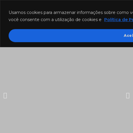
Funcionamento: segunda a sexta-feira das 8h às 18h e sábado das
8h às 12h.
Usamos cookies para armazenar informações sobre como você u
você consente com a utilização de cookies e
Política de P
Acei