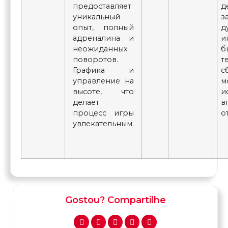
предоставляет
д
уникальный
з
опыт, полный
д
адреналина и
и
неожиданных
б
поворотов.
т
Графика и
с
управление на
м
высоте, что
и
делает
в
процесс игры
о
увлекательным.
Gostou? Compartilhe