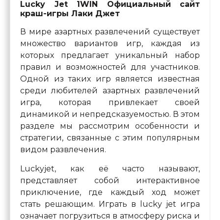
Lucky Jet 1WIN Официальный сайт
краш-игры Лаки Джет
В мире азартных развлечений существует
множество вариантов игр, каждая из
которых предлагает уникальный набор
правил и возможностей для участников.
Одной из таких игр является известная
среди любителей азартных развлечений
игра, которая привлекает своей
динамикой и непредсказуемостью. В этом
разделе мы рассмотрим особенности и
стратегии, связанные с этим популярным
видом развлечения.
Luckyjet, как её часто называют,
представляет собой интерактивное
приключение, где каждый ход может
стать решающим. Играть в lucky jet игра
означает погрузиться в атмосферу риска и