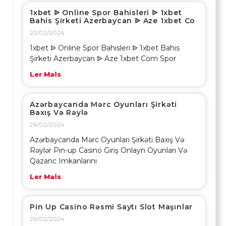
1xbet ᐉ Online Spor Bahisleri ᐉ 1xbet
Bahis Şirketi Azerbaycan ᐉ Aze 1xbet Co
23/02/2024
1xbet ᐉ Online Spor Bahisleri ᐉ 1xbet Bahis
Şirketi Azerbaycan ᐉ Aze 1xbet Com Spor
Ler Mais
Azərbaycanda Mərc Oyunları Şirkəti
Baxış Və Rəylə
26/02/2024
Azərbaycanda Mərc Oyunları Şirkəti Baxış Və
Rəylər Pin-up Casino Giriş Onlayn Oyunları Və
Qazanc Imkanlarını
Ler Mais
Pin Up Casino Rəsmi Saytı Slot Maşınlar
26/02/2024