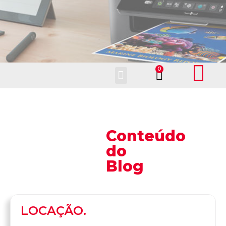
Fale Conosco
Conteúdo
do
Blog
LOCAÇÃO.