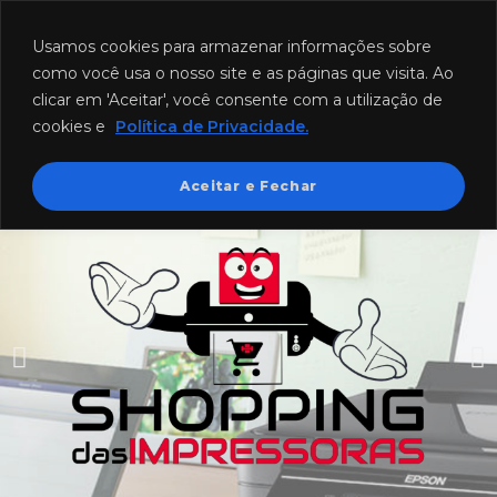
Funcionamento: segunda a sexta-feira das 8h às 18h e sábado das
8h às 12h.
Usamos cookies para armazenar informações sobre
como você usa o nosso site e as páginas que visita. Ao
clicar em 'Aceitar', você consente com a utilização de
cookies e
Política de Privacidade.
Aceitar e Fechar