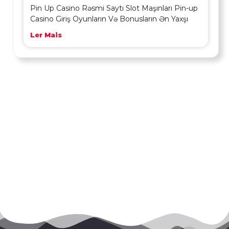
Pin Up Casino Rəsmi Saytı Slot Maşınları Pin-up
Casino Giriş Oyunların Və Bonusların Ən Yaxşı
Ler Mais