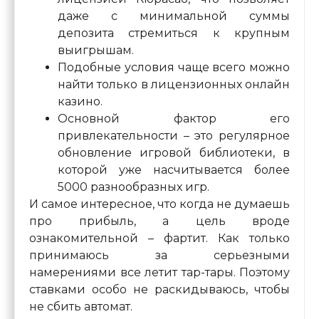
даже с минимальной суммы
депозита стремиться к крупным
выигрышам.
Подобные условия чаще всего можно
найти только в лицензионных онлайн
казино.
Основной фактор его
привлекательности – это регулярное
обновление игровой библиотеки, в
которой уже насчитывается более
5000 разнообразных игр.
И самое интересное, что когда не думаешь
про прибыль, а цель вроде
ознакомительной – фартит. Как только
принимаюсь за серьезными
намерениями все летит тар-тары. Поэтому
ставками особо не раскидываюсь, чтобы
не сбить автомат.