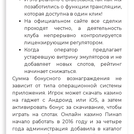
позаботились о функции трансляции,
которая доступна в один клик!
На официальном сайте все сделки
проходят честно, а деятельность
клуба непрерывно контролируется
лицензирующим регулятором.
Когда оператор предлагает
устаревшую витрину эмуляторов и не
добавляет новых слотов, рейтинг
начинает снижаться.
Сумма бонусного вознаграждения не
зависит от типа операционной системы
приложения. Игрок может скачать казино
на гаджет с Андроид или iOS, а затем
активировать бонус за скачивание, чтобы
играть на слотах. Онлайн казино Пинап
начало работать в 2016 году и за четыре
года администрация добавила в каталог