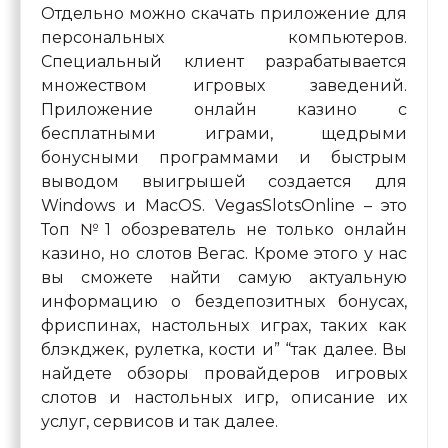
Отдельно можно скачать приложение для
персональных компьютеров.
Специальный клиент разрабатывается
множеством игровых заведений.
Приложение онлайн казино с
бесплатными играми, щедрыми
бонусными программами и быстрым
выводом выигрышей создается для
Windows и MacOS. VegasSlotsOnline – это
Топ №1 обозреватель не только онлайн
казино, но слотов Вегас. Кроме этого у нас
вы сможете найти самую актуальную
информацию о бездепозитных бонусах,
фриспинах, настольных играх, таких как
блэкджек, рулетка, кости и” “так далее. Вы
найдете обзоры провайдеров игровых
слотов и настольных игр, описание их
услуг, сервисов и так далее.