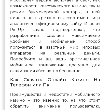
Мобильная версия включает в себя, как
возможности классического казино, так и
режим букмекерской конторы, в ней
ничего не вырезано и ассортимент игр
аналогичен официальному сайту. Игроки
Pin-Up casino подтверждают, что
разработчики сделали максимально
удобный и мобильный способ
погрузиться в азартный мир игровых
аппаратов на реальные деньги.
Попробуйте и вы, ведь оригинальное
мобильное приложение доступно для
скачивания абсолютно бесплатно.
Как Скачать Онлайн Казино На
Телефон Или Пк
Преимущества и недостатки мобильного
казино – это именно то, на что стоит
обратить внимание пользователю,