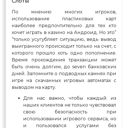
Слоты
По мнению многих игроков,
использование пластиковых карт
наиболее предпочтительно для тех кто
хочет играть в казино на Андроид. Но это”
“только усугубляет ситуацию, ведь вывод
выигранного происходит только на счет, с
которого прошло хоть одно пополнение.
Время прохождения транзакции может
быть очень долгим, до seven банковских
дней. Запомните о подводных камнях при
игре на скачанных игровых автоматах с
выводом на карту.
Для нас важно, чтобы каждый из
наших клиентов не только чувствовал
свою безопасность при
использовании игрового сервиса, но
и пользовался услугами без