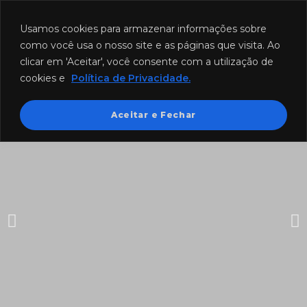
Funcionamento: segunda a sexta-feira das 8h às 18h e sábado das
8h às 12h.
Usamos cookies para armazenar informações sobre
como você usa o nosso site e as páginas que visita. Ao
clicar em 'Aceitar', você consente com a utilização de
cookies e
Política de Privacidade.
Aceitar e Fechar