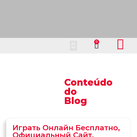
Fale Conosco
Conteúdo
do
Blog
Играть Онлайн Бесплатно,
Официальный Сайт,