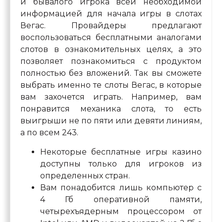
и бывалого игрока всей необходимой
информацией для начала игры в слотах
Вегас. Провайдеры предлагают
воспользоваться бесплатными аналогами
слотов в ознакомительных целях, а это
позволяет познакомиться с продуктом
полностью без вложений. Так вы сможете
выбрать именно те слоты Вегас, в которые
вам захочется играть. Например, вам
понравится механика слота, то есть
выигрыши не по пяти или девяти линиям,
а по всем 243.
Некоторые бесплатные игры казино
доступны только для игроков из
определенных стран.
Вам понадобится лишь компьютер с
4 Гб оперативной памяти,
четырехъядерным процессором от