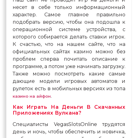
несет в себе только информационный
характер. Самое главное правильно
подобрать версию, чтобы она подошла к
операционной системе устройства, с
которого собирается делать ставки игрок.
К счастью, что на нашем сайте, что на
официальных сайтах казино можно без
проблем сперва почитать описание к
программе, а потом уже начинать загрузку.
Также можно посмотреть какие самые
дающие модели игровых автоматов и
рулеток есть в мобильных версиях из топа
.
казино на айфон
Как Играть На Деньги В Скачанных
Приложениях Вулкана?
Специалисты VegasSlotsOnline трудятся
день и ночь, чтобы обеспечить и новичка,