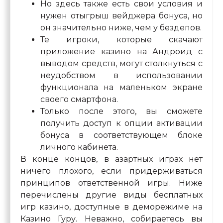
Но здесь также есть свои условия и
нужен отыгрыш вейджера бонуса, но
он значительно ниже, чем у бездепов.
Те игроки, которые скачают
приложение казино на Андроид с
выводом средств, могут столкнуться с
неудобством в использовании
функционала на маленьком экране
своего смартфона.
Только после этого, вы сможете
получить доступ к опции активации
бонуса в соответствующем блоке
личного кабинета.
В конце концов, в азартных играх нет
ничего плохого, если придерживаться
принципов ответственной игры. Ниже
перечислены другие виды бесплатных
игр казино, доступные в деморежиме на
Казино Гуру. Неважно, собираетесь вы