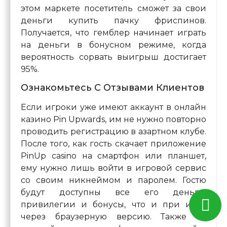
этом маркете посетитель сможет за свои
деньги купить пачку фриспинов.
Получается, что гемблер начинает играть
на деньги в бонусном режиме, когда
вероятность сорвать выигрыш достигает
95%.
Ознакомьтесь С Отзывами Клиентов
Если игроки уже имеют аккаунт в онлайн
казино Pin Upwards, им не нужно повторно
проводить регистрацию в азартном клубе.
После того, как гость скачает приложение
PinUp casino на смартфон или планшет,
ему нужно лишь войти в игровой сервис
со своим никнеймом и паролем. Гостю
будут доступны все его деньги,
привилегии и бонусы, что и при игре
через браузерную версию. Также на