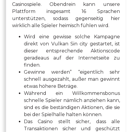
Casinospiele. Obendrein kann unsere
Plattform insgesamt 16 Sprachen
unterstützen, sodass gegenseitig hier
wirklich alle Spieler heimisch fühlen wird.
Wird eine gewisse solche Kampagne
direkt von Vulkan Sin city gestartet, ist
dieser entsprechende Aktionscode
geradeaus auf der Internetseite zu
finden.
Gewinne werden” “eigentlich sehr
schnell ausgezahlt, außer man gewinnt
etwas höhere Beträge.
Während ein Willkommensbonus
schnelle Spieler nämlich anziehen kann,
sind es die beständigen Aktionen, die sie
bei der Spielhalle halten können.
Das Casino stellt sicher, dass alle
Transaktionen sicher und geschützt