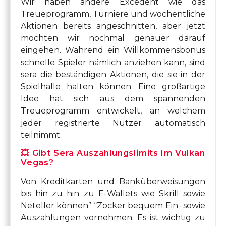
Wir haben andere Excédent wie das
Treueprogramm, Turniere und wöchentliche
Aktionen bereits angeschnitten, aber jetzt
möchten wir nochmal genauer darauf
eingehen. Während ein Willkommensbonus
schnelle Spieler nämlich anziehen kann, sind
sera die beständigen Aktionen, die sie in der
Spielhalle halten können. Eine großartige
Idee hat sich aus dem spannenden
Treueprogramm entwickelt, an welchem
jeder registrierte Nutzer automatisch
teilnimmt.
💥 Gibt Sera Auszahlungslimits Im Vulkan
Vegas?
Von Kreditkarten und Banküberweisungen
bis hin zu hin zu E-Wallets wie Skrill sowie
Neteller können” “Zocker bequem Ein- sowie
Auszahlungen vornehmen. Es ist wichtig zu