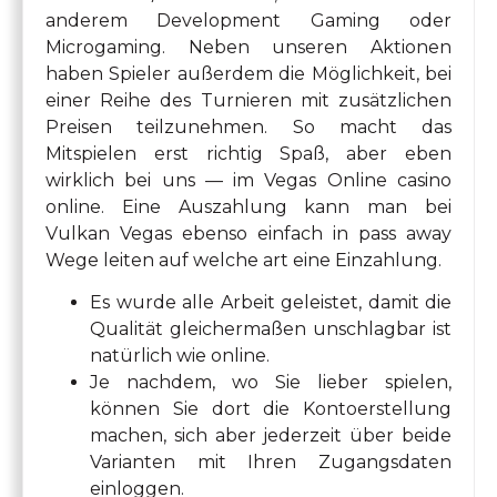
anderem Development Gaming oder
Microgaming. Neben unseren Aktionen
haben Spieler außerdem die Möglichkeit, bei
einer Reihe des Turnieren mit zusätzlichen
Preisen teilzunehmen. So macht das
Mitspielen erst richtig Spaß, aber eben
wirklich bei uns — im Vegas Online casino
online. Eine Auszahlung kann man bei
Vulkan Vegas ebenso einfach in pass away
Wege leiten auf welche art eine Einzahlung.
Es wurde alle Arbeit geleistet, damit die
Qualität gleichermaßen unschlagbar ist
natürlich wie online.
Je nachdem, wo Sie lieber spielen,
können Sie dort die Kontoerstellung
machen, sich aber jederzeit über beide
Varianten mit Ihren Zugangsdaten
einloggen.