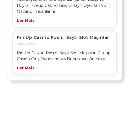
Rəylər Pin-up Casino Giriş Onlayn Oyunları Və
Qazanc Imkanlarını
Ler Mais
Pin Up Casino Rəsmi Saytı Slot Maşınlar
26/02/2024
Pin Up Casino Rəsmi Saytı Slot Maşınları Pin-up
Casino Giriş Oyunların Və Bonusların Ən Yaxşı
Ler Mais