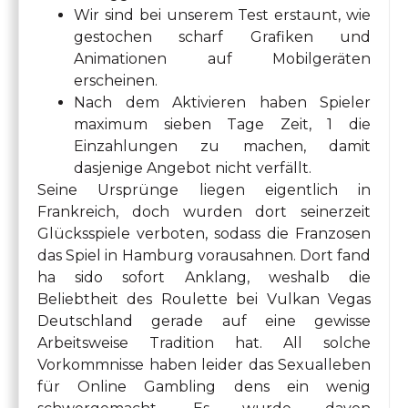
Wir sind bei unserem Test erstaunt, wie
gestochen scharf Grafiken und
Animationen auf Mobilgeräten
erscheinen.
Nach dem Aktivieren haben Spieler
maximum sieben Tage Zeit, 1 die
Einzahlungen zu machen, damit
dasjenige Angebot nicht verfällt.
Seine Ursprünge liegen eigentlich in
Frankreich, doch wurden dort seinerzeit
Glücksspiele verboten, sodass die Franzosen
das Spiel in Hamburg vorausahnen. Dort fand
ha sido sofort Anklang, weshalb die
Beliebtheit des Roulette bei Vulkan Vegas
Deutschland gerade auf eine gewisse
Arbeitsweise Tradition hat. All solche
Vorkommnisse haben leider das Sexualleben
für Online Gambling dens ein wenig