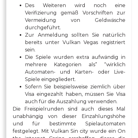
Des Weiteren wird noch eine
Verifizierung gemäß Vorschriften zur
Vermeidung von Geldwäsche
durchgeführt.
Zur Anmeldung sollten Sie natürlich
bereits unter Vulkan Vegas registriert
sein.
Die Spiele wurden extra aufwändig in
mehrere Kategorien als” “wirklich
Automaten- und Karten- oder Live-
Spiele eingegliedert.
Sofern Sie beispielsweise ziemlich über
Visa eingezahlt haben, müssen Sie Visa
auch für die Auszahlung verwenden.
Die Freispielrunden sind auch dieses Mal
unabhängig von dieser Einzahlungshöhe
und für bestimmte Spielautomaten
festgelegt. Mit Vulkan Sin city wurde ein On