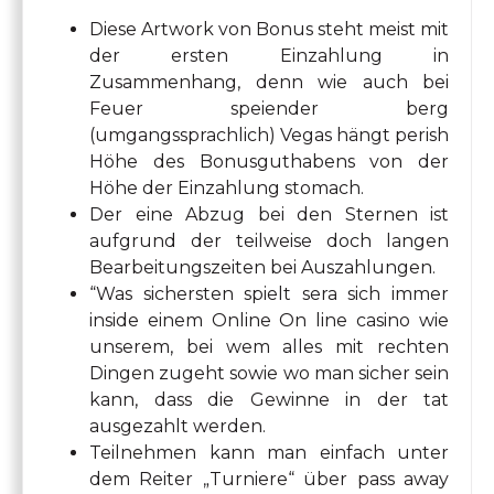
Diese Artwork von Bonus steht meist mit
der ersten Einzahlung in
Zusammenhang, denn wie auch bei
Feuer speiender berg
(umgangssprachlich) Vegas hängt perish
Höhe des Bonusguthabens von der
Höhe der Einzahlung stomach.
Der eine Abzug bei den Sternen ist
aufgrund der teilweise doch langen
Bearbeitungszeiten bei Auszahlungen.
“Was sichersten spielt sera sich immer
inside einem Online On line casino wie
unserem, bei wem alles mit rechten
Dingen zugeht sowie wo man sicher sein
kann, dass die Gewinne in der tat
ausgezahlt werden.
Teilnehmen kann man einfach unter
dem Reiter „Turniere“ über pass away