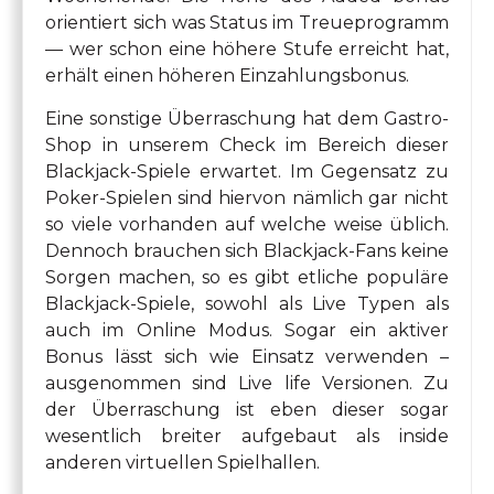
orientiert sich was Status im Treueprogramm
— wer schon eine höhere Stufe erreicht hat,
erhält einen höheren Einzahlungsbonus.
Eine sonstige Überraschung hat dem Gastro-
Shop in unserem Check im Bereich dieser
Blackjack-Spiele erwartet. Im Gegensatz zu
Poker-Spielen sind hiervon nämlich gar nicht
so viele vorhanden auf welche weise üblich.
Dennoch brauchen sich Blackjack-Fans keine
Sorgen machen, so es gibt etliche populäre
Blackjack-Spiele, sowohl als Live Typen als
auch im Online Modus. Sogar ein aktiver
Bonus lässt sich wie Einsatz verwenden –
ausgenommen sind Live life Versionen. Zu
der Überraschung ist eben dieser sogar
wesentlich breiter aufgebaut als inside
anderen virtuellen Spielhallen.