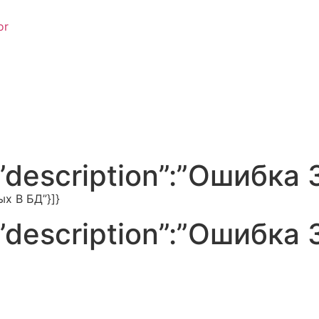
or
09,”description”:”Ошибк
ых В БД”}]}
09,”description”:”Ошибк