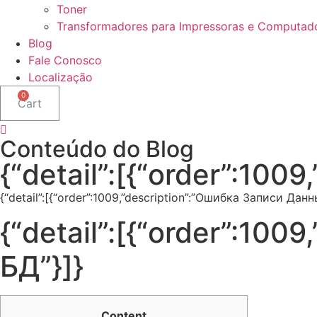
Toner
Transformadores para Impressoras e Computad
Blog
Fale Conosco
Localização
Cart
Conteúdo do Blog
{“detail”:[{“order”:10
{“detail”:[{“order”:1009,”description”:”Ошибка Записи Данн
{“detail”:[{“order”:10
БД”}]}
Content