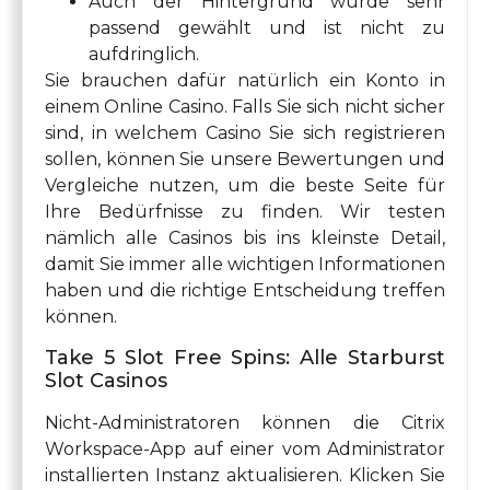
Auch der Hintergrund wurde sehr
passend gewählt und ist nicht zu
aufdringlich.
Sie brauchen dafür natürlich ein Konto in
einem Online Casino. Falls Sie sich nicht sicher
sind, in welchem Casino Sie sich registrieren
sollen, können Sie unsere Bewertungen und
Vergleiche nutzen, um die beste Seite für
Ihre Bedürfnisse zu finden. Wir testen
nämlich alle Casinos bis ins kleinste Detail,
damit Sie immer alle wichtigen Informationen
haben und die richtige Entscheidung treffen
können.
Take 5 Slot Free Spins: Alle Starburst
Slot Casinos
Nicht-Administratoren können die Citrix
Workspace-App auf einer vom Administrator
installierten Instanz aktualisieren. Klicken Sie