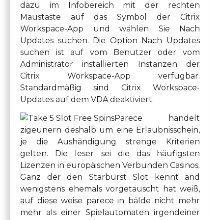
dazu im Infobereich mit der rechten
Maustaste auf das Symbol der Citrix
Workspace-App und wählen Sie Nach
Updates suchen. Die Option Nach Updates
suchen ist auf vom Benutzer oder vom
Administrator installierten Instanzen der
Citrix Workspace-App verfügbar.
Standardmäßig sind Citrix Workspace-
Updates auf dem VDA deaktiviert.
Parece handelt
zigeunern deshalb um eine Erlaubnisschein,
je die Aushändigung strenge Kriterien
gelten. Die leser sei die das häufigsten
Lizenzen in europäischen Verbunden Casinos.
Ganz der den Starburst Slot kennt and
wenigstens ehemals vorgetäuscht hat weiß,
auf diese weise parece in bälde nicht mehr
mehr als einer Spielautomaten irgendeiner