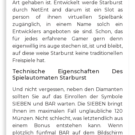
Art gehaben ist. Entwickelt werde Starburst
durch NetEnt and darum ist ein Slot as
person of ihnen virtuellen Spielbank
zugänglich, in einem Name solch ein
Entwicklers angeboten sie sind. Schon, das
für jedes erfahrene Gamer gern denn
eigenwillig ins auge stechen ist, ist und bleibt,
auf diese weise Starburst keine traditionellen
Freispiele hat.
Technische Eigenschaften Des
Spielautomaten Starburst
Und nicht vergessen, neben den Diamanten
sollten Sie auf das Einrollen der Symbole
SIEBEN und BAR warten. Die SIEBEN bringt
Ihnen im maximalen Fall unglaubliche 120
Münzen. Nicht schlecht, was letztendlich aus
einem Bonus entstehen kann. Wenn
plötzlich fünfmal BAR auf dem Bildschirm