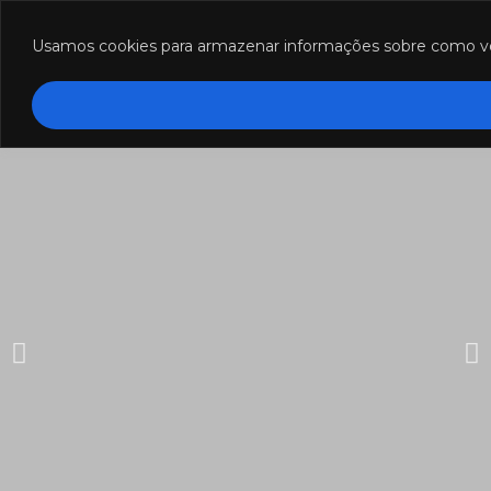
Funcionamento: segunda a sexta-feira das 8h às 18h e sábado das
8h às 12h.
Usamos cookies para armazenar informações sobre como você 