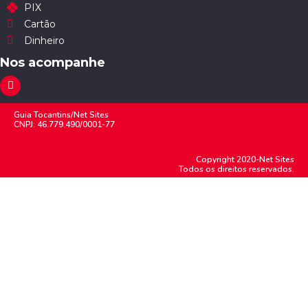
PIX
Cartão
Dinheiro
Nos acompanhe
Guia Tocantins/Net Sites
CNPJ: 46.779.490/0001-77
Copyright 2020-Net Sites
Todos os direitos reservados.