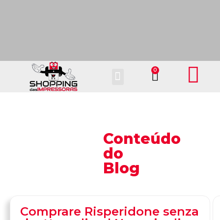
Fale Conosco
Conteúdo
do
Blog
Comprare Risperidone senza