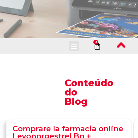
Fale Conosco
Conteúdo
do
Blog
Comprare la farmacia online
Levonorgestrel Bp +