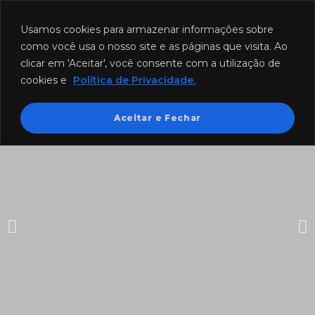
Funcionamento: segunda a sexta-feira das 8h às 18h e sábado das
8h às 12h.
Usamos cookies para armazenar informações sobre
como você usa o nosso site e as páginas que visita. Ao
clicar em 'Aceitar', você consente com a utilização de
cookies e
Política de Privacidade.
Aceitar e Fechar