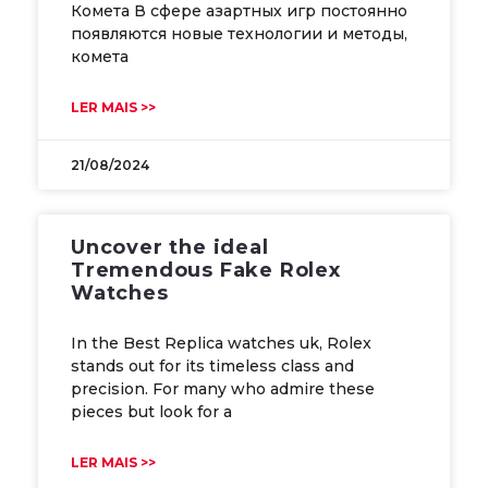
Комета В сфере азартных игр постоянно
появляются новые технологии и методы,
комета
LER MAIS >>
21/08/2024
Uncover the ideal
Tremendous Fake Rolex
Watches
In the Best Replica watches uk, Rolex
stands out for its timeless class and
precision. For many who admire these
pieces but look for a
LER MAIS >>