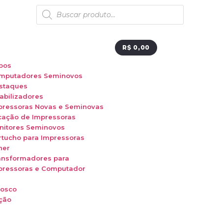
R$
0,00
bos
mputadores Seminovos
staques
abilizadores
pressoras Novas e Seminovas
cação de Impressoras
nitores Seminovos
rtucho para Impressoras
ner
ansformadores para
pressoras e Computador
nosco
ção