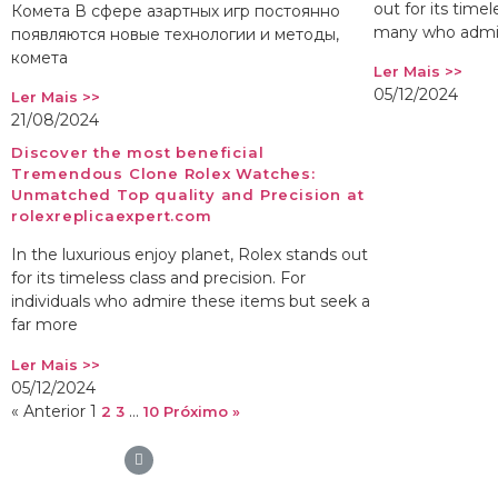
out for its timel
Комета В сфере азартных игр постоянно
many who admire
появляются новые технологии и методы,
комета
Ler Mais >>
05/12/2024
Ler Mais >>
21/08/2024
Discover the most beneficial
Tremendous Clone Rolex Watches:
Unmatched Top quality and Precision at
rolexreplicaexpert.com
In the luxurious enjoy planet, Rolex stands out
for its timeless class and precision. For
individuals who admire these items but seek a
far more
Ler Mais >>
05/12/2024
« Anterior
1
…
2
3
10
Próximo »