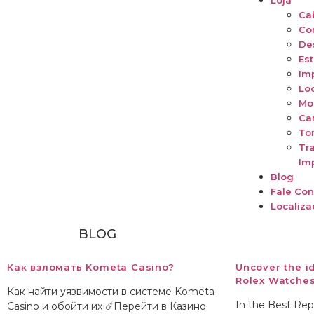
Loja
Ca
Co
De
Est
Im
Lo
Mo
Ca
To
Tr
Im
Blog
Fale Co
Localiza
BLOG
Как взломать Kometa Casino?
Uncover the 
Rolex Watche
Как найти уязвимости в системе Kometa
In the Best Rep
Casino и обойти их ☄️Перейти в Казино