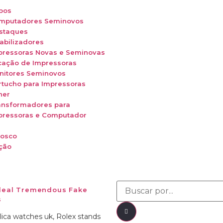
bos
mputadores Seminovos
staques
abilizadores
pressoras Novas e Seminovas
cação de Impressoras
nitores Seminovos
rtucho para Impressoras
ner
ansformadores para
pressoras e Computador
nosco
ção
ideal Tremendous Fake
s
lica watches uk, Rolex stands