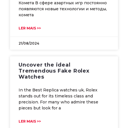
Комета В сфере азартных игр постоянно
появляются новые технологии и методы,
комета
LER MAIS >>
21/08/2024
Uncover the ideal
Tremendous Fake Rolex
Watches
In the Best Replica watches uk, Rolex
stands out for its timeless class and
precision. For many who admire these
pieces but look for a
LER MAIS >>