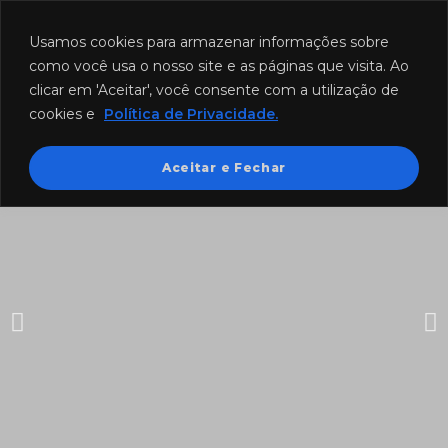
Funcionamento: segunda a sexta-feira das 8h às 18h e sábado das
8h às 12h.
Usamos cookies para armazenar informações sobre
como você usa o nosso site e as páginas que visita. Ao
clicar em 'Aceitar', você consente com a utilização de
cookies e
Política de Privacidade.
Aceitar e Fechar