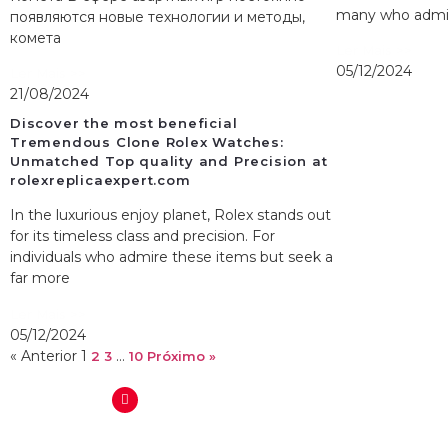
many who admire
появляются новые технологии и методы,
комета
Ler Mais >>
05/12/2024
Ler Mais >>
21/08/2024
Discover the most beneficial
Tremendous Clone Rolex Watches:
Unmatched Top quality and Precision at
rolexreplicaexpert.com
In the luxurious enjoy planet, Rolex stands out
for its timeless class and precision. For
individuals who admire these items but seek a
far more
Ler Mais >>
05/12/2024
« Anterior
1
…
2
3
10
Próximo »