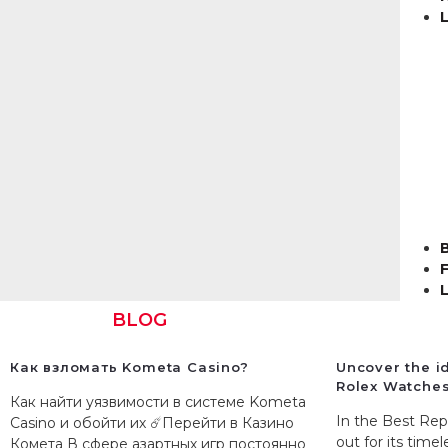
L
L
BLOG
Как взломать Kometa Casino?
Uncover the 
Rolex Watche
Как найти уязвимости в системе Kometa
In the Best Rep
Casino и обойти их ☄️Перейти в Казино
out for its timel
Комета В сфере азартных игр постоянно