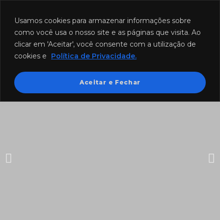
Funcionamento: segunda a sexta-feira das 8h às 18h e sábado das
8h às 12h.
Usamos cookies para armazenar informações sobre
como você usa o nosso site e as páginas que visita. Ao
clicar em 'Aceitar', você consente com a utilização de
cookies e
Política de Privacidade.
Aceitar e Fechar