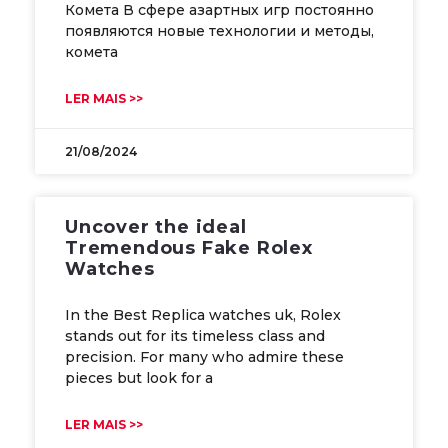
Комета В сфере азартных игр постоянно
появляются новые технологии и методы,
комета
LER MAIS >>
21/08/2024
Uncover the ideal
Tremendous Fake Rolex
Watches
In the Best Replica watches uk, Rolex
stands out for its timeless class and
precision. For many who admire these
pieces but look for a
LER MAIS >>