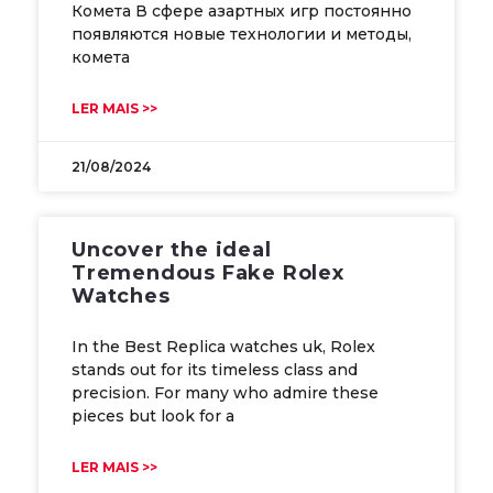
Комета В сфере азартных игр постоянно
появляются новые технологии и методы,
комета
LER MAIS >>
21/08/2024
Uncover the ideal
Tremendous Fake Rolex
Watches
In the Best Replica watches uk, Rolex
stands out for its timeless class and
precision. For many who admire these
pieces but look for a
LER MAIS >>