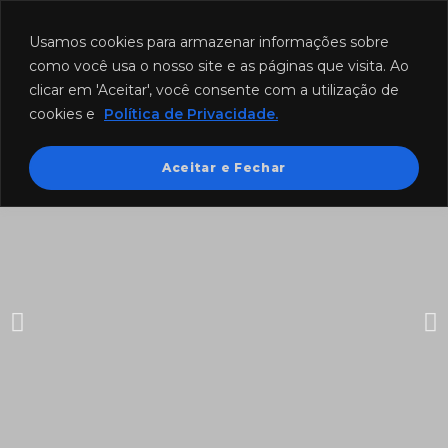
Funcionamento: segunda a sexta-feira das 8h às 18h e sábado das
8h às 12h.
Usamos cookies para armazenar informações sobre
como você usa o nosso site e as páginas que visita. Ao
clicar em 'Aceitar', você consente com a utilização de
cookies e
Política de Privacidade.
Aceitar e Fechar