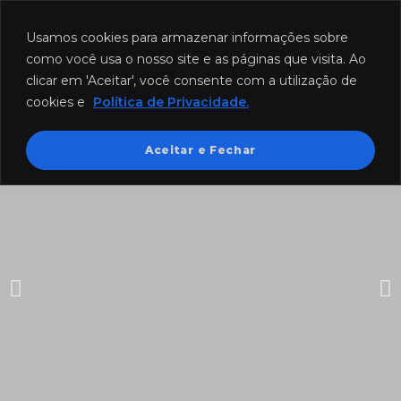
Funcionamento: segunda a sexta-feira das 8h às 18h e sábado das
8h às 12h.
Usamos cookies para armazenar informações sobre
como você usa o nosso site e as páginas que visita. Ao
clicar em 'Aceitar', você consente com a utilização de
cookies e
Política de Privacidade.
Aceitar e Fechar