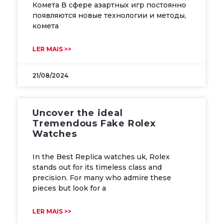
Комета В сфере азартных игр постоянно
появляются новые технологии и методы,
комета
LER MAIS >>
21/08/2024
Uncover the ideal
Tremendous Fake Rolex
Watches
In the Best Replica watches uk, Rolex
stands out for its timeless class and
precision. For many who admire these
pieces but look for a
LER MAIS >>