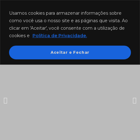
Funcionamento: segunda a sexta-feira das 8h às 18h e sábado das
8h às 12h.
Usamos cookies para armazenar informações sobre
como você usa o nosso site e as páginas que visita. Ao
clicar em 'Aceitar', você consente com a utilização de
cookies e
Política de Privacidade.
Aceitar e Fechar