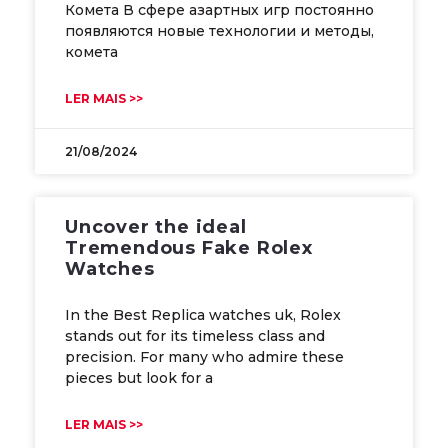
Комета В сфере азартных игр постоянно
появляются новые технологии и методы,
комета
LER MAIS >>
21/08/2024
Uncover the ideal
Tremendous Fake Rolex
Watches
In the Best Replica watches uk, Rolex
stands out for its timeless class and
precision. For many who admire these
pieces but look for a
LER MAIS >>