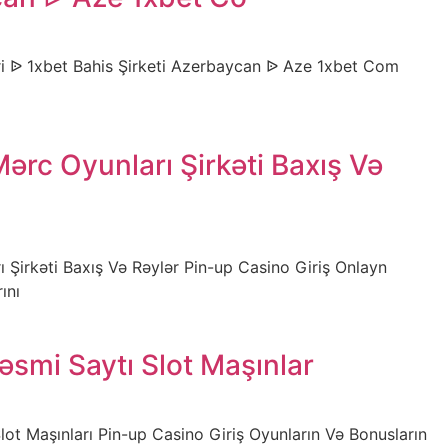
ri ᐉ 1xbet Bahis Şirketi Azerbaycan ᐉ Aze 1xbet Com
rc Oyunları Şirkəti Baxış Və
Şirkəti Baxış Və Rəylər Pin-up Casino Giriş Onlayn
ını
əsmi Saytı Slot Maşınlar
ot Maşınları Pin-up Casino Giriş Oyunların Və Bonusların