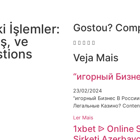
i İşlemler:
Gostou? Comp
iş, ve
tions
Veja Mais
“игорный Бизн
23/02/2024
“игорный Бизнес В Росси
Легальные Казино? Conten
Ler Mais
1xbet ᐉ Online S
Şirketi Azerbay