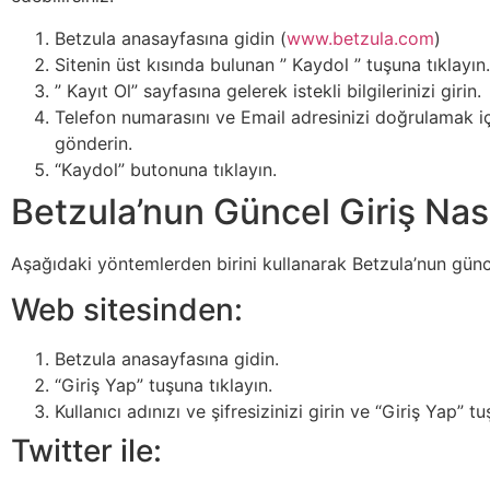
Betzula anasayfasına gidin (
www.betzula.com
)
Sitenin üst kısında bulunan ” Kaydol ” tuşuna tıklayın.
” Kayıt Ol” sayfasına gelerek istekli bilgilerinizi girin.
Telefon numarasını ve Email adresinizi doğrulamak i
gönderin.
“Kaydol” butonuna tıklayın.
Betzula’nun Güncel Giriş Nası
Aşağıdaki yöntemlerden birini kullanarak Betzula’nun güncel
Web sitesinden:
Betzula anasayfasına gidin.
“Giriş Yap” tuşuna tıklayın.
Kullanıcı adınızı ve şifresizinizi girin ve “Giriş Yap” t
Twitter ile: