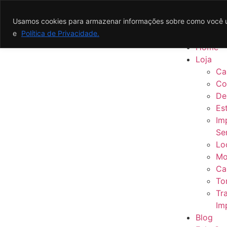
Funcionamento: segunda a sexta-feira das 8h às 18h e
Usamos cookies para armazenar informações sobre como você usa 
sábado das 8h às 12h.
e
Política de Privacidade.
Home
Loja
Ca
Co
De
Es
Im
Se
Lo
Mo
Ca
To
Tr
Im
Blog