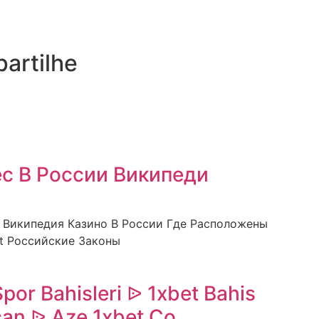
artilhe
ес В России Википеди
и Википедия Казино В России Где Расположены
t Российские Законы
por Bahisleri ᐉ 1xbet Bahis
can ᐉ Aze 1xbet Co