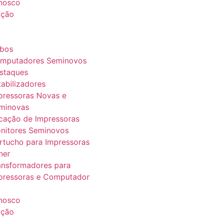
nosco
ação
bos
mputadores Seminovos
staques
tabilizadores
pressoras Novas e
minovas
cação de Impressoras
nitores Seminovos
rtucho para Impressoras
ner
ansformadores para
pressoras e Computador
nosco
ação