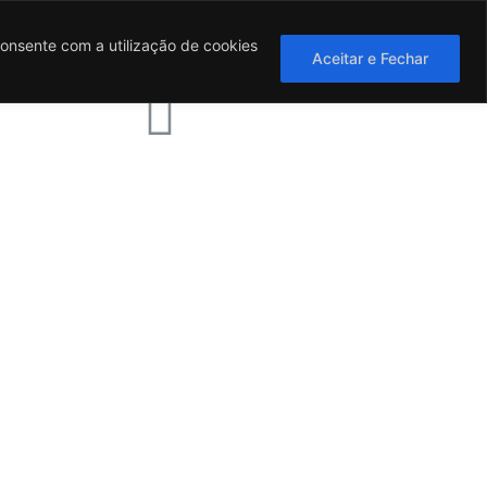
consente com a utilização de cookies
Aceitar e Fechar