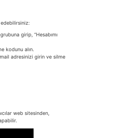
edebilirsiniz:
rubuna girip, “Hesabımı
lme kodunu alın.
 mail adresinizi girin ve silme
ıcılar web sitesinden,
pabilir.