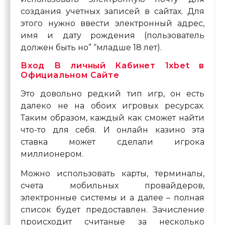
создания учетных записей в сайтах. Для
этого нужно ввести электронный адрес,
имя и дату рождения (пользователь
должен быть но” “младше 18 лет).
Вход В личный Кабинет 1xbet в
Официальном Сайте
Это довольно редкий тип игр, он есть
далеко не на обоих игровых ресурсах.
Таким образом, каждый как сможет найти
что-то для себя. И онлайн казино эта
ставка может сделали игрока
миллионером.
Можно использовать карты, терминалы,
счета мобильных провайдеров,
электронные системы и а далее – полная
список будет предоставлен. Зачисление
происходит считаные за несколько