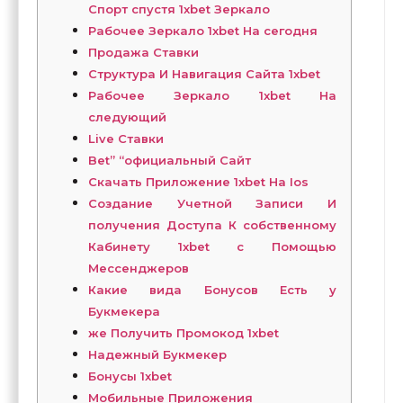
Спорт спустя 1xbet Зеркало
Рабочее Зеркало 1xbet На сегодня
Продажа Ставки
Структура И Навигация Сайта 1xbet
Рабочее Зеркало 1xbet На
следующий
Live Ставки
Bet” “официальный Сайт
Скачать Приложение 1xbet На Ios
Создание Учетной Записи И
получения Доступа К собственному
Кабинету 1xbet с Помощью
Мессенджеров
Какие вида Бонусов Есть у
Букмекера
же Получить Промокод 1xbet
Надежный Букмекер
Бонусы 1xbet
Мобильные Приложения