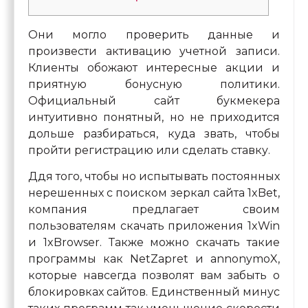
Они могло проверить данные и
произвести активацию учетной записи.
Клиенты обожают интересные акции и
приятную бонусную политики.
Официальный сайт букмекера
интуитивно понятный, но не приходится
дольше разбираться, куда звать, чтобы
пройти регистрацию или сделать ставку.
Ддя того, чтобы но испытывать постоянных
нерешенных с поиском зеркал сайта 1xBet,
компания предлагает своим
пользователям скачать приложения 1xWin
и 1xBrowser. Также можно скачать такие
программы как NetZapret и annonymoX,
которые навсегда позволят вам забыть о
блокировках сайтов. Единственный минус