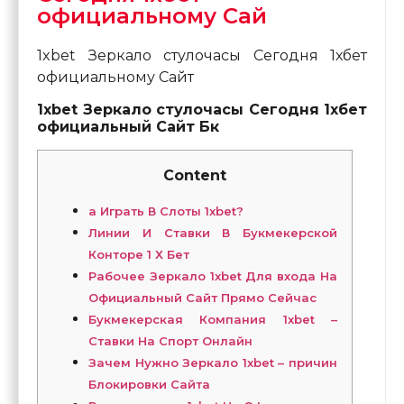
официальному Сай
1xbet Зеркало стулочасы Сегодня 1хбет
официальному Сайт
1xbet Зеркало стулочасы Сегодня 1хбет
официальный Сайт Бк
Content
а Играть В Слоты 1xbet?
Линии И Ставки В Букмекерской
Конторе 1 Х Бет
Рабочее Зеркало 1xbet Для входа На
Официальный Сайт Прямо Сейчас
Букмекерская Компания 1xbet –
Ставки На Спорт Онлайн
Зачем Нужно Зеркало 1xbet – причин
Блокировки Сайта