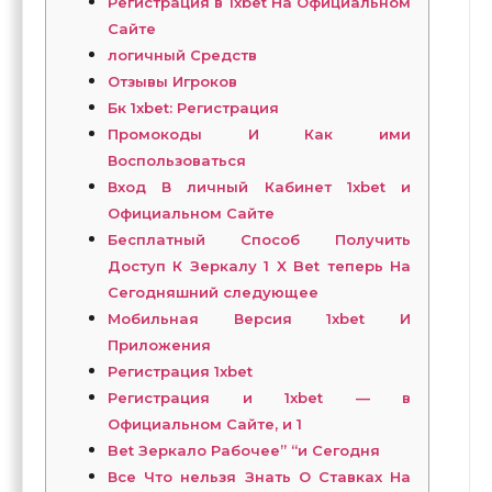
Регистрация в 1xbet На Официальном
Сайте
логичный Средств
Отзывы Игроков
Бк 1xbet: Регистрация
Промокоды И Как ими
Воспользоваться
Вход В личный Кабинет 1xbet и
Официальном Сайте
Бесплатный Способ Получить
Доступ К Зеркалу 1 X Bet теперь На
Сегодняшний следующее
Мобильная Версия 1xbet И
Приложения
Регистрация 1xbet
Регистрация и 1xbet — в
Официальном Сайте, и 1
Bet Зеркало Рабочее” “и Сегодня
Все Что нельзя Знать О Ставках На