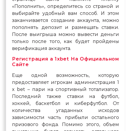
«Пополнить», определитесь со страной и
выбирайте удобный вам способ. И этом
заканчивается создание аккаунта, можно
пополнять депозит и размещать ставки.
После выигрыша можно вывести деньги
только после того, как будет пройдены
верификация аккаунта.
Регистрация а 1xbet На Официальном
Сайте
Еще одной возможность, которую
предоставляет игрокам администрация 1
x bet – пари на спортивный тотализатор.
Последний также ставки на футбол,
хоккей, баскетбол и киберфутбол. От
количества угаданных исходов
зависимости часть прибыли остального
призового фонда. Помимо этого, объем