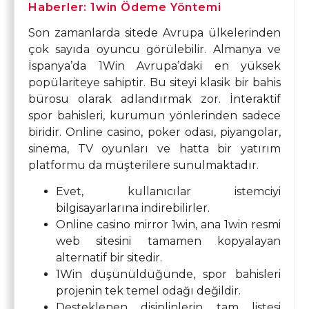
Haberler: 1win Ödeme Yöntemi
Son zamanlarda sitede Avrupa ülkelerinden
çok sayıda oyuncu görülebilir. Almanya ve
İspanya’da 1Win Avrupa’daki en yüksek
popülariteye sahiptir. Bu siteyi klasik bir bahis
bürosu olarak adlandırmak zor. İnteraktif
spor bahisleri, kurumun yönlerinden sadece
biridir. Online casino, poker odası, piyangolar,
sinema, TV oyunları ve hatta bir yatırım
platformu da müşterilere sunulmaktadır.
Evet, kullanıcılar istemciyi
bilgisayarlarına indirebilirler.
Online casino mirror 1win, ana 1win resmi
web sitesini tamamen kopyalayan
alternatif bir sitedir.
1Win düşünüldüğünde, spor bahisleri
projenin tek temel odağı değildir.
Desteklenen disiplinlerin tam listesi