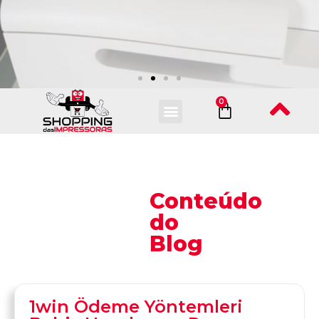
Conteúdo
do
Blog
1win Ödeme Yöntemleri