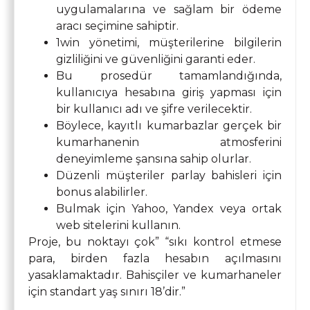
uygulamalarına ve sağlam bir ödeme
aracı seçimine sahiptir.
1win yönetimi, müşterilerine bilgilerin
gizliliğini ve güvenliğini garanti eder.
Bu prosedür tamamlandığında,
kullanıcıya hesabına giriş yapması için
bir kullanıcı adı ve şifre verilecektir.
Böylece, kayıtlı kumarbazlar gerçek bir
kumarhanenin atmosferini
deneyimleme şansına sahip olurlar.
Düzenli müşteriler parlay bahisleri için
bonus alabilirler.
Bulmak için Yahoo, Yandex veya ortak
web sitelerini kullanın.
Proje, bu noktayı çok” “sıkı kontrol etmese
para, birden fazla hesabın açılmasını
yasaklamaktadır. Bahisçiler ve kumarhaneler
için standart yaş sınırı 18’dir.”