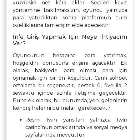
yüzdesini net kâra ekler. Seçilen kayıt
yöntemine bakılmaksızın, oyuncu yalnızca
para yatırdıktan sonra platformun tüm
özelliklerine tam erişim elde edecektir.
In’e Giriş Yapmak Için Neye Ihtiyacım
Var?
Oyuncunun hesabına para yatırmak,
hoşgeldin bonusuna erişimi açacaktır. Ek
olarak, bakiyede para olması para için
oynamak için bir ön koşuldur. Canlı sohbet
ortalama bir seçenektir, destek 0, five ila 2
sewaktu içinde sizinle iletişime geçecektir.
Buna ek olarak, bu durumda, yeni gelenlerin
kendi şifrelerini bulmaları gerekecektir.
Resmi 1win yansıları yalnızca 1win
casino’nun ortaklarında ve sosyal medya
sayfalarında mevcuttur.