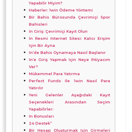
Yapabilir Miyim?
Haberler: 1win Ödeme Yöntemi
Bir Bahis Bürosunda Çevrimiçi Spor
Bahisleri
In Giriş: Çevrimiçi Kayıt Olun
In Resmi Internet Sitesi: Kalıcı Erişim
Için Bir Ayna
In’de Bahis Oynamaya Nasıl Başlanır
In’e Giriş Yapmak Için Neye Ihtiyacım
Var?
Mükemmel Para Yatırma
Perfect Funds Ile 1win Nasıl Para
Yatırılır
Yeni Gelenler Aşağıdaki Kayıt
Seçenekleri Arasından Seçim
Yapabilirler:
In Bonusları
24 Destek”
Bir Hesap Oluşturmak Için Girmeleri