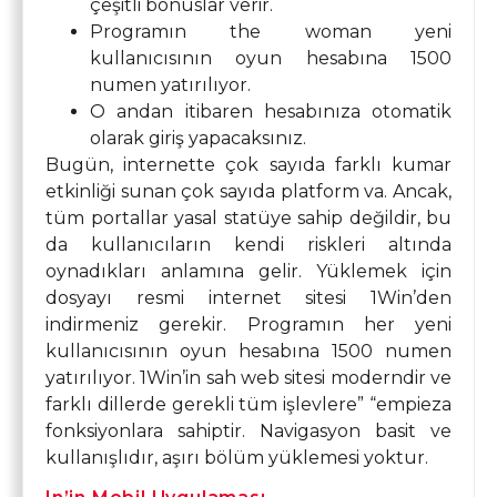
çeşitli bonuslar verir.
Programın the woman yeni
kullanıcısının oyun hesabına 1500
numen yatırılıyor.
O andan itibaren hesabınıza otomatik
olarak giriş yapacaksınız.
Bugün, internette çok sayıda farklı kumar
etkinliği sunan çok sayıda platform va. Ancak,
tüm portallar yasal statüye sahip değildir, bu
da kullanıcıların kendi riskleri altında
oynadıkları anlamına gelir. Yüklemek için
dosyayı resmi internet sitesi 1Win’den
indirmeniz gerekir. Programın her yeni
kullanıcısının oyun hesabına 1500 numen
yatırılıyor. 1Win’in sah web sitesi moderndir ve
farklı dillerde gerekli tüm işlevlere” “empieza
fonksiyonlara sahiptir. Navigasyon basit ve
kullanışlıdır, aşırı bölüm yüklemesi yoktur.