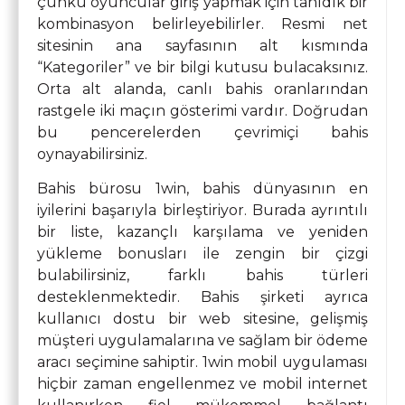
çünkü oyuncular giriş yapmak için tanıdık bir
kombinasyon belirleyebilirler. Resmi net
sitesinin ana sayfasının alt kısmında
“Kategoriler” ve bir bilgi kutusu bulacaksınız.
Orta alt alanda, canlı bahis oranlarından
rastgele iki maçın gösterimi vardır. Doğrudan
bu pencerelerden çevrimiçi bahis
oynayabilirsiniz.
Bahis bürosu 1win, bahis dünyasının en
iyilerini başarıyla birleştiriyor. Burada ayrıntılı
bir liste, kazançlı karşılama ve yeniden
yükleme bonusları ile zengin bir çizgi
bulabilirsiniz, farklı bahis türleri
desteklenmektedir. Bahis şirketi ayrıca
kullanıcı dostu bir web sitesine, gelişmiş
müşteri uygulamalarına ve sağlam bir ödeme
aracı seçimine sahiptir. 1win mobil uygulaması
hiçbir zaman engellenmez ve mobil internet