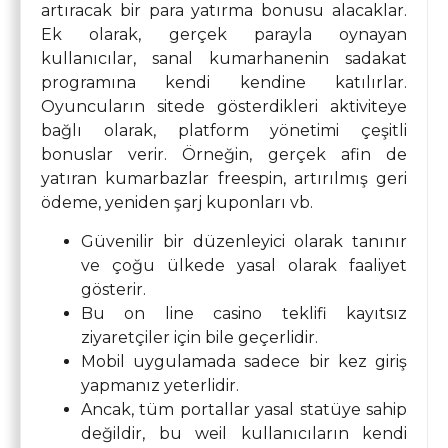
artıracak bir para yatırma bonusu alacaklar.
Ek olarak, gerçek parayla oynayan
kullanıcılar, sanal kumarhanenin sadakat
programına kendi kendine katılırlar.
Oyuncuların sitede gösterdikleri aktiviteye
bağlı olarak, platform yönetimi çeşitli
bonuslar verir. Örneğin, gerçek afin de
yatıran kumarbazlar freespin, artırılmış geri
ödeme, yeniden şarj kuponları vb.
Güvenilir bir düzenleyici olarak tanınır
ve çoğu ülkede yasal olarak faaliyet
gösterir.
Bu on line casino teklifi kayıtsız
ziyaretçiler için bile geçerlidir.
Mobil uygulamada sadece bir kez giriş
yapmanız yeterlidir.
Ancak, tüm portallar yasal statüye sahip
değildir, bu weil kullanıcıların kendi