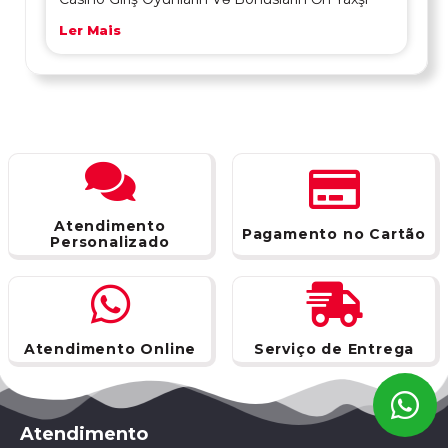
Ler Mais
Atendimento
Pagamento no Cartão
Personalizado
Atendimento Online
Serviço de Entrega
Atendimento