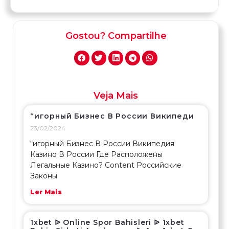
Gostou? Compartilhe
Veja Mais
“игорный Бизнес В России Википеди
23/02/2024
“игорный Бизнес В России Википедия
Казино В России Где Расположены
Легальные Казино? Content Российские
Законы
Ler Mais
1xbet ᐉ Online Spor Bahisleri ᐉ 1xbet