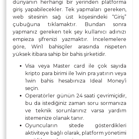
dünyanın herhangi bir yerinden platforma
giriş yapabilecekler. Tek yapmaları gereken,
web sitesinin sağ üst köşesindeki “Giriş”
çubuğuna tıklamaktır. Bundan sonra
yapmanız gereken tek şey kullanıcı adınızı
empieza şifrenizi yazmaktır. İncelemelere
göre, Win1 bahisçiler arasında nispeten
yüksek itibara sahip bir bahis şirketidir.
Visa veya Master card ile çok sayıda
kripto para birimi ile 1win pra yatırın veya
1win bahis hesabınıza Ideal Money’i
seçin.
Operatörler günün 24 saati çevrimiçidir,
bu da istediğiniz zaman soru sormanıza
ve teknik sorunlarınız varsa yardım
istemenize olanak tanır.
Oyuncuların sitede gösterdikleri
aktiviteye bağlı olarak, platform yönetimi