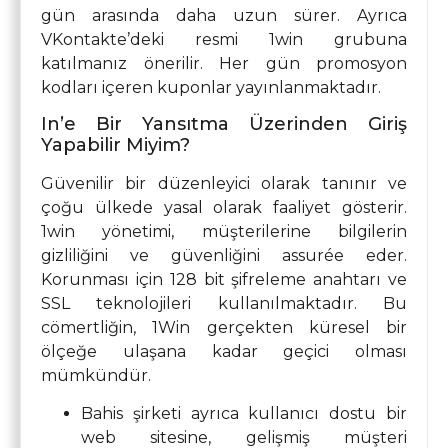
gün arasında daha uzun sürer. Ayrıca
VKontakte’deki resmi 1win grubuna
katılmanız önerilir. Her gün promosyon
kodları içeren kuponlar yayınlanmaktadır.
In’e Bir Yansıtma Üzerinden Giriş
Yapabilir Miyim?
Güvenilir bir düzenleyici olarak tanınır ve
çoğu ülkede yasal olarak faaliyet gösterir.
1win yönetimi, müşterilerine bilgilerin
gizliliğini ve güvenliğini assurée eder.
Korunması için 128 bit şifreleme anahtarı ve
SSL teknolojileri kullanılmaktadır. Bu
cömertliğin, 1Win gerçekten küresel bir
ölçeğe ulaşana kadar geçici olması
mümkündür.
Bahis şirketi ayrıca kullanıcı dostu bir
web sitesine, gelişmiş müşteri