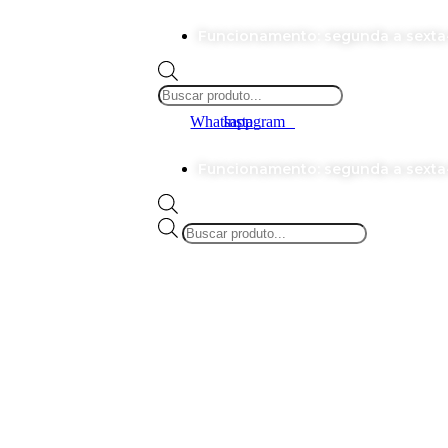
Skip
to
Funcionamento: segunda a sexta-f
content
Products
search
Whatsapp
Instagram
Funcionamento: segunda a sexta-f
Products
search