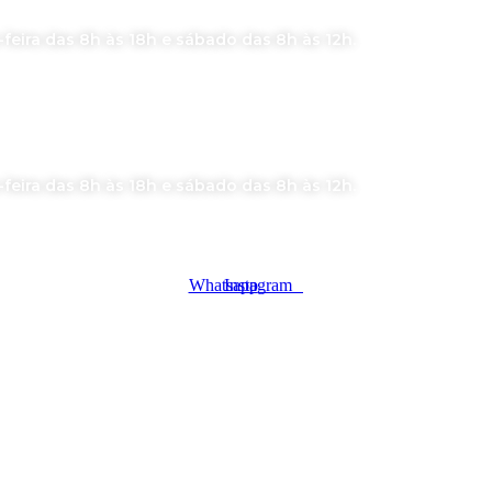
eira das 8h às 18h e sábado das 8h às 12h.
eira das 8h às 18h e sábado das 8h às 12h.
Whatsapp
Instagram