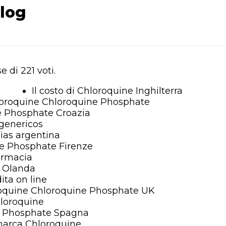
log
se di
221
voti.
Il costo di Chloroquine Inghilterra
loroquine Chloroquine Phosphate
e Phosphate Croazia
 genericos
ias argentina
e Phosphate Firenze
armacia
e Olanda
ita on line
oquine Chloroquine Phosphate UK
hloroquine
e Phosphate Spagna
 marca Chloroquine