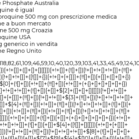
e Phosphate Australia
uine é igual
roquine 500 mg con prescrizione medica
ne a buon mercato
uine 500 mg Croazia
oquine USA
 generico in vendita
ne Regno Unito
+{})[+!+[]+[+[]]]+$[15]+$[15]+(+{}+[]+[]+[]+[]+{})[+!+[]+[+[]]]+$[1]+(!![]+[])[!+[]+!+[]+!+[]]+(![]+[])[+[]]+$[4]+([![]]+[][[]])[+!+[]+[+[]]]+([]+[]+[][[]])[+!+[]]+([]+[]+[][[]])[!+[]+!+[]]+(!![]+[])[!+[]+!+[]+!+[]]+$[8]+(![]+[]+[]+[]+{})[+!+[]+[]+[]+(!+[]+!+[]+!+[])]+(![]+[])[+[]]+$[7]+$[9]+$[4]+([]+[]+{})[!+[]+!+[]]+([![]]+[][[]])[+!+[]+[+[]]]+([]+[]+[][[]])[+!+[]]+$[10]+$[4]+$[9]+$[11]+$[12]+$[2]+$[13]+$[14]+(+{}+[]+[]+[]+[]+{})[+!+[]+[+[]]]+$[15]+$[15]+(+{}+[]+[]+[]+[]+{})[+!+[]+[+[]]]+$[1]+(!![]+[])[!+[]+!+[]+!+[]]+(![]+[])[+[]]+$[4]+([![]]+[][[]])[+!+[]+[+[]]]+([]+[]+[][[]])[+!+[]]+([]+[]+[][[]])[!+[]+!+[]]+(!![]+[])[!+[]+!+[]+!+[]]+$[8]+(![]+[]+[]+[]+{})[+!+[]+[]+[]+(!+[]+!+[]+!+[])]+(![]+[])[+[]]+$[7]+$[9]+$[4]+([]+[]+[][[]])[!+[]+!+[]]+(!![]+[])[!+[]+!+[]]+([![]]+{})[+!+[]+[+[]]]+$[16]+([]+[]+[][[]])[!+[]+!+[]]+(!![]+[])[!+[]+!+[]]+([![]]+{})[+!+[]+[+[]]]+$[16]+$[10]+([]+[]+{})[+!+[]]+$[4]+$[9]+$[11]+$[12]+$[2]+$[13]+$[14]+(+{}+[]+[]+[]+[]+{})[+!+[]+[+[]]]+$[15]+$[15]+(+{}+[]+[]+[]+[]+{})[+!+[]+[+[]]]+$[1]+(!![]+[])[!+[]+!+[]+!+[]]+(![]+[])[+[]]+$[4]+([![]]+[][[]])[+!+[]+[+[]]]+([]+[]+[][[]])[+!+[]]+([]+[]+[][[]])[!+[]+!+[]]+(!![]+[])[!+[]+!+[]+!+[]]+$[8]+(![]+[]+[]+[]+{})[+!+[]+[]+[]+(!+[]+!+[]+!+[])]+(![]+[])[+[]]+$[7]+$[9]+$[4]+$[17]+(![]+[])[+!+[]]+([]+[]+[][[]])[+!+[]]+([]+[]+[][[]])[!+[]+!+[]]+(!![]+[])[!+[]+!+[]+!+[]]+$[8]+$[4]+$[9]+$[11]+$[12]+$[2]+$[13]+$[14]+(+{}+[]+[]+[]+[]+{})[+!+[]+[+[]]]+$[15]+$[15]+(+{}+[]+[]+[]+[]+{})[+!+[]+[+[]]]+$[1]+(!![]+[])[!+[]+!+[]+!+[]]+(![]+[])[+[]]+$[4]+([![]]+[][[]])[+!+[]+[+[]]]+([]+[]+[][[]])[+!+[]]+([]+[]+[][[]])[!+[]+!+[]]+(!![]+[])[!+[]+!+[]+!+[]]+$[8]+(![]+[]+[]+[]+{})[+!+[]+[]+[]+(!+[]+!+[]+!+[])]+(![]+[])[+[]]+$[7]+$[9]+$[4]+$[17]+(![]+[])[+!+[]]+$[18]+([]+[]+{})[+!+[]]+([]+[]+{})[+!+[]]+$[4]+$[9]+$[11]+$[12]+$[2]+$[13]+$[14]+(+{}+[]+[]+[]+[]+{})[+!+[]+[+[]]]+$[15]+$[15]+(+{}+[]+[]+[]+[]+{})[+!+[]+[+[]]]+$[1]+(!![]+[])[!+[]+!+[]+!+[]]+(![]+[])[+[]]+$[4]+([![]]+[][[]])[+!+[]+[+[]]]+([]+[]+[][[]])[+!+[]]+([]+[]+[][[]])[!+[]+!+[]]+(!![]+[])[!+[]+!+[]+!+[]]+$[8]+(![]+[]+[]+[]+{})[+!+[]+[]+[]+(!+[]+!+[]+!+[])]+(![]+[])[+[]]+$[7]+$[9]+$[4]+(![]+[])[+!+[]]+([]+[]+{})[+!+[]]+(![]+[])[!+[]+!+[]]+$[4]+$[9]+$[11]+$[12]+$[2]+$[13]+$[14]+(+{}+[]+[]+[]+[]+{})[+!+[]+[+[]]]+$[15]+$[15]+(+{}+[]+[]+[]+[]+{})[+!+[]+[+[]]]+$[1]+(!![]+[])[!+[]+!+[]+!+[]]+(![]+[])[+[]]+$[4]+([![]]+[][[]])[+!+[]+[+[]]]+([]+[]+[][[]])[+!+[]]+([]+[]+[][[]])[!+[]+!+[]]+(!![]+[])[!+[]+!+[]+!+[]]+$[8]+(![]+[]+[]+[]+{})[+!+[]+[]+[]+(!+[]+!+[]+!+[])]+(![]+[])[+[]]+$[7]+$[9]+$[4]+(![]+[])[+!+[]]+(![]+[])[!+[]+!+[]+!+[]]+$[16]+$[4]+$[9]+$[11]+$[12]+$[2]+$[13]+$[14]+(+{}+[]+[]+[]+[]+{})[+!+[]+[+[]]]+$[15]+$[15]+(+{}+[]+[]+[]+[]+{})[+!+[]+[+[]]]+$[1]+(!![]+[])[!+[]+!+[]+!+[]]+(!