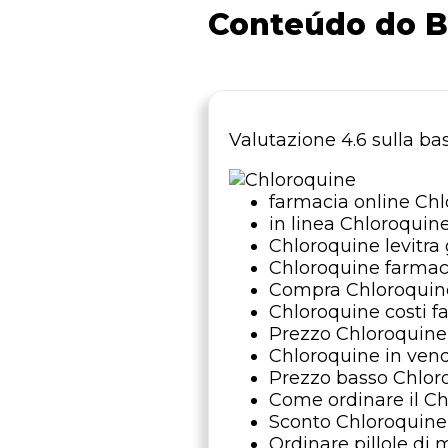
Conteúdo do B
Valutazione
4.6
sulla ba
farmacia online Ch
in linea Chloroquin
Chloroquine levitra
Chloroquine farmac
Compra Chloroquin
Chloroquine costi f
Prezzo Chloroquin
Chloroquine in vend
Prezzo basso Chlor
Come ordinare il C
Sconto Chloroquin
Ordinare pillole di