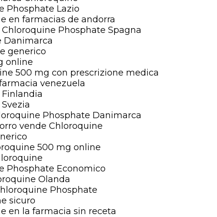
e Phosphate Lazio
e en farmacias de andorra
e Chloroquine Phosphate Spagna
ne Danimarca
ne generico
 online
ne 500 mg con prescrizione medica
 farmacia venezuela
 Finlandia
 Svezia
loroquine Phosphate Danimarca
horro vende Chloroquine
nerico
roquine 500 mg online
hloroquine
e Phosphate Economico
oroquine Olanda
 Chloroquine Phosphate
e sicuro
 en la farmacia sin receta