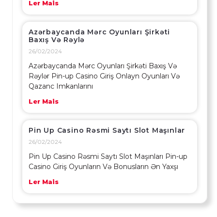
Ler Mais
Azərbaycanda Mərc Oyunları Şirkəti
Baxış Və Rəylə
26/02/2024
Azərbaycanda Mərc Oyunları Şirkəti Baxış Və
Rəylər Pin-up Casino Giriş Onlayn Oyunları Və
Qazanc Imkanlarını
Ler Mais
Pin Up Casino Rəsmi Saytı Slot Maşınlar
26/02/2024
Pin Up Casino Rəsmi Saytı Slot Maşınları Pin-up
Casino Giriş Oyunların Və Bonusların Ən Yaxşı
Ler Mais