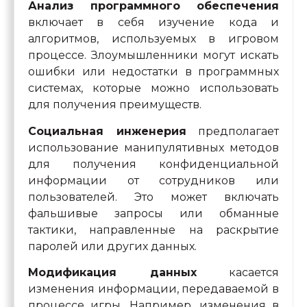
Анализ программного обеспечения
включает в себя изучение кода и
алгоритмов, используемых в игровом
процессе. Злоумышленники могут искать
ошибки или недостатки в программных
системах, которые можно использовать
для получения преимуществ.
Социальная инженерия
предполагает
использование манипулятивных методов
для получения конфиденциальной
информации от сотрудников или
пользователей. Это может включать
фальшивые запросы или обманные
тактики, направленные на раскрытие
паролей или других данных.
Модификация данных
касается
изменения информации, передаваемой в
процессе игры. Например, изменения в