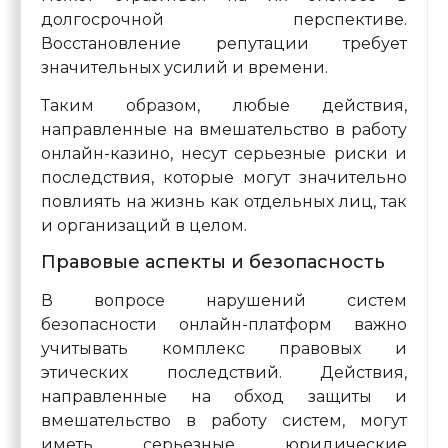
долгосрочной перспективе.
Восстановление репутации требует
значительных усилий и времени.
Таким образом, любые действия,
направленные на вмешательство в работу
онлайн-казино, несут серьезные риски и
последствия, которые могут значительно
повлиять на жизнь как отдельных лиц, так
и организаций в целом.
Правовые аспекты и безопасность
В вопросе нарушений систем
безопасности онлайн-платформ важно
учитывать комплекс правовых и
этических последствий. Действия,
направленные на обход защиты и
вмешательство в работу систем, могут
иметь серьезные юридические