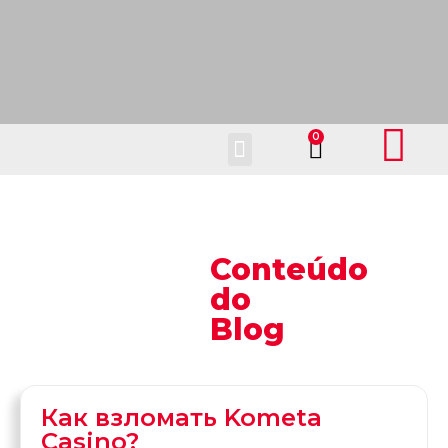
Fale Conosco
Conteúdo
do
Blog
Как взломать Kometa
Casino?