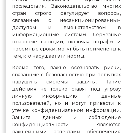
последствия. Законодательство многих
стран строго регулирует вопросы,
связанные с несанкционированным
доступом и вмешательством в
информационные системы. Серьезные
правовые санкции, включая штрафы и
тюремные сроки, могут быть применены к
тем, кто нарушает эти нормы.
Кроме того, важно осознавать риски,
связанные с безопасностью при попытках
нарушить системы защиты. Такие
действия не только ставят под угрозу
личную информацию и данные
пользователей, но и могут привести к
утечке конфиденциальной информации.
Защита данных и соблюдение
конфиденциальности являются
важнейшими аспектами обеспечения