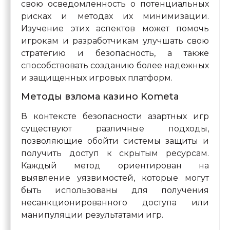
свою осведомленность о потенциальных
рисках и методах их минимизации.
Изучение этих аспектов может помочь
игрокам и разработчикам улучшать свою
стратегию и безопасность, а также
способствовать созданию более надежных
и защищенных игровых платформ.
Методы взлома казино Kometa
В контексте безопасности азартных игр
существуют различные подходы,
позволяющие обойти системы защиты и
получить доступ к скрытым ресурсам.
Каждый метод ориентирован на
выявление уязвимостей, которые могут
быть использованы для получения
несанкционированного доступа или
манипуляции результатами игр.