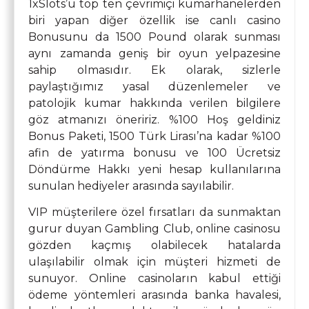
1xSlots’u top ten çevrimiçi kumarhanelerden
biri yapan diğer özellik ise canlı casino
Bonusunu da 1500 Pound olarak sunması
aynı zamanda geniş bir oyun yelpazesine
sahip olmasıdır. Ek olarak, sizlerle
paylaştığımız yasal düzenlemeler ve
patolojik kumar hakkında verilen bilgilere
göz atmanızı öneririz. %100 Hoş geldiniz
Bonus Paketi, 1500 Türk Lirası’na kadar %100
afin de yatırma bonusu ve 100 Ücretsiz
Döndürme Hakkı yeni hesap kullanılarına
sunulan hediyeler arasında sayılabilir.
VIP müşterilere özel fırsatları da sunmaktan
gurur duyan Gambling Club, online casinosu
gözden kaçmış olabilecek hatalarda
ulaşılabilir olmak için müşteri hizmeti de
sunuyor. Online casinoların kabul ettiği
ödeme yöntemleri arasında banka havalesi,