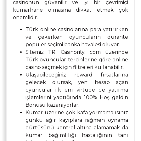
casinonun güvenilir ve iyi bir çevrimiçi
kumarhane olmasına dikkat etmek çok
önemlidir.
Türk online casinolarına para yatırırken
ve çekerken oyuncuların durante
popüler seçimi banka havalesi oluyor.
Sitemiz TR. Casinority. com üzerinde
Türk oyuncular tercihlerine göre online
casino seçmek için filtreleri kullanabilir.
Ulaşabileceğiniz reward fırsatlarına
gelecek olursak, yeni hesap açan
oyuncular ilk em virtude de yatırma
işlemlerini yaptığında 100% Hoş geldin
Bonusu kazanıyorlar.
Kumar üzerine çok kafa yormamalısınız
çünkü ağır kayıplara rağmen oynama
dürtüsünü kontrol altına alamamak da
kumar bağımlılığı hastalığının tanı