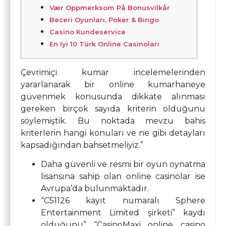
Vær Oppmerksom På Bonusvilkår
Beceri Oyunları, Poker & Bingo
Casino Kundeservice
En Iyi 10 Türk Online Casinoları
Çevrimiçi kumar incelemelerinden
yararlanarak bir online kumarhaneye
güvenmek konusunda dikkate alınması
gereken birçok sayıda kriterin olduğunu
söylemiştik. Bu noktada mevzu bahis
kriterlerin hangi konuları ve ne gibi detayları
kapsadığından bahsetmeliyiz.”
Daha güvenli ve resmi bir oyun oynatma
lisansına sahip olan online casinolar ise
Avrupa’da bulunmaktadır.
“C51126 kayıt numaralı Sphere
Entertainment Limited şirketi” kaydı
olduğunu” “CasinoMaxi online casino