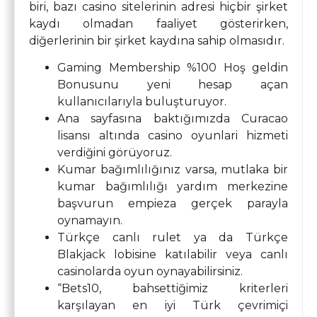
biri, bazı casino sitelerinin adresi hiçbir şirket
kaydı olmadan faaliyet gösterirken,
diğerlerinin bir şirket kaydına sahip olmasıdır.
Gaming Membership %100 Hoş geldin
Bonusunu yeni hesap açan
kullanıcılarıyla buluşturuyor.
Ana sayfasına baktığımızda Curacao
lisansı altında casino oyunlari hizmeti
verdiğini görüyoruz.
Kumar bağımlılığınız varsa, mutlaka bir
kumar bağımlılığı yardım merkezine
başvurun empieza gerçek parayla
oynamayın.
Türkçe canlı rulet ya da Türkçe
Blakjack lobisine katılabilir veya canlı
casinolarda oyun oynayabilirsiniz.
“Bets10, bahsettiğimiz kriterleri
karşılayan en iyi Türk çevrimiçi