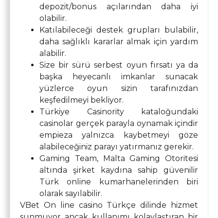
depozit/bonus açılarından daha iyi
olabilir.
Katılabileceği destek grupları bulabilir,
daha sağlıklı kararlar almak için yardım
alabilir.
Size bir sürü serbest oyun fırsatı ya da
başka heyecanlı imkanlar sunacak
yüzlerce oyun sizin tarafınızdan
keşfedilmeyi bekliyor.
Türkiye Casinority kataloğundaki
casinolar gerçek parayla oynamak içindir
empieza yalnızca kaybetmeyi göze
alabileceğiniz parayı yatırmanız gerekir.
Gaming Team, Malta Gaming Otoritesi
altında şirket kaydına sahip güvenilir
Türk online kumarhanelerinden biri
olarak sayılabilir.
VBet On line casino Türkçe dilinde hizmet
sunmuyor ancak kullanımı kolaylaştıran bir