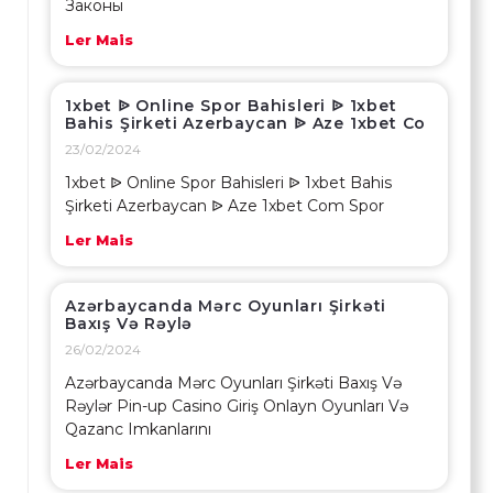
Законы
Ler Mais
1xbet ᐉ Online Spor Bahisleri ᐉ 1xbet
Bahis Şirketi Azerbaycan ᐉ Aze 1xbet Co
23/02/2024
1xbet ᐉ Online Spor Bahisleri ᐉ 1xbet Bahis
Şirketi Azerbaycan ᐉ Aze 1xbet Com Spor
Ler Mais
Azərbaycanda Mərc Oyunları Şirkəti
Baxış Və Rəylə
26/02/2024
Azərbaycanda Mərc Oyunları Şirkəti Baxış Və
Rəylər Pin-up Casino Giriş Onlayn Oyunları Və
Qazanc Imkanlarını
Ler Mais