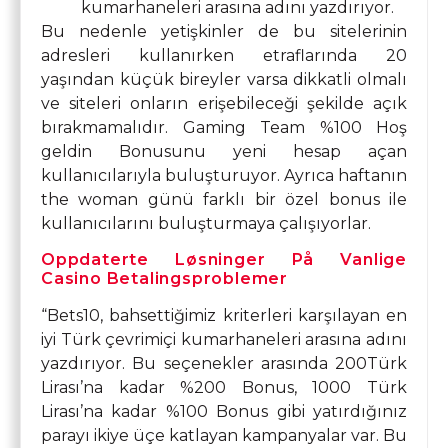
kumarhaneleri arasına adını yazdırıyor.
Bu nedenle yetişkinler de bu sitelerinin
adresleri kullanırken etraflarında 20
yaşından küçük bireyler varsa dikkatli olmalı
ve siteleri onların erişebileceği şekilde açık
bırakmamalıdır. Gaming Team %100 Hoş
geldin Bonusunu yeni hesap açan
kullanıcılarıyla buluşturuyor. Ayrıca haftanın
the woman günü farklı bir özel bonus ile
kullanıcılarını buluşturmaya çalışıyorlar.
Oppdaterte Løsninger På Vanlige
Casino Betalingsproblemer
“Bets10, bahsettiğimiz kriterleri karşılayan en
iyi Türk çevrimiçi kumarhaneleri arasına adını
yazdırıyor. Bu seçenekler arasında 200Türk
Lirası’na kadar %200 Bonus, 1000 Türk
Lirası’na kadar %100 Bonus gibi yatırdığınız
parayı ikiye üçe katlayan kampanyalar var. Bu