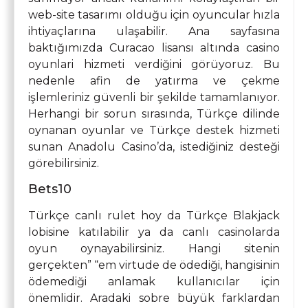
web-site tasarımı olduğu için oyuncular hızla
ihtiyaçlarına ulaşabilir. Ana sayfasına
baktığımızda Curacao lisansı altında casino
oyunlari hizmeti verdiğini görüyoruz. Bu
nedenle afin de yatırma ve çekme
işlemleriniz güvenli bir şekilde tamamlanıyor.
Herhangi bir sorun sırasında, Türkçe dilinde
oynanan oyunlar ve Türkçe destek hizmeti
sunan Anadolu Casino’da, istediğiniz desteği
görebilirsiniz.
Bets10
Türkçe canlı rulet hoy da Türkçe Blakjack
lobisine katılabilir ya da canlı casinolarda
oyun oynayabilirsiniz. Hangi sitenin
gerçekten” “em virtude de ödediği, hangisinin
ödemediği anlamak kullanıcılar için
önemlidir. Aradaki sobre büyük farklardan