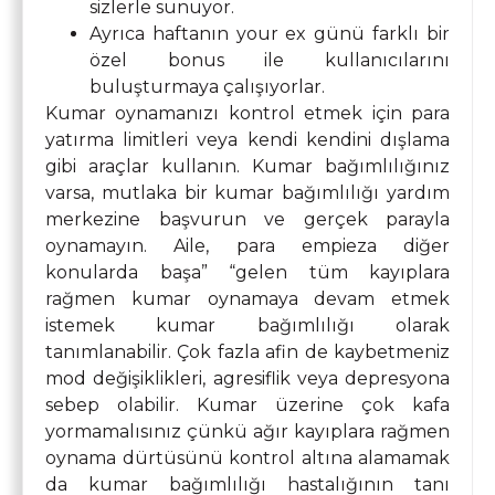
sizlerle sunuyor.
Ayrıca haftanın your ex günü farklı bir
özel bonus ile kullanıcılarını
buluşturmaya çalışıyorlar.
Kumar oynamanızı kontrol etmek için para
yatırma limitleri veya kendi kendini dışlama
gibi araçlar kullanın. Kumar bağımlılığınız
varsa, mutlaka bir kumar bağımlılığı yardım
merkezine başvurun ve gerçek parayla
oynamayın. Aile, para empieza diğer
konularda başa” “gelen tüm kayıplara
rağmen kumar oynamaya devam etmek
istemek kumar bağımlılığı olarak
tanımlanabilir. Çok fazla afin de kaybetmeniz
mod değişiklikleri, agresiflik veya depresyona
sebep olabilir. Kumar üzerine çok kafa
yormamalısınız çünkü ağır kayıplara rağmen
oynama dürtüsünü kontrol altına alamamak
da kumar bağımlılığı hastalığının tanı