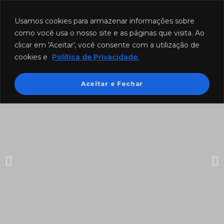
Funcionamento: segunda a sexta-feira das 8h às 18h e sábado das
8h às 12h.
Usamos cookies para armazenar informações sobre
como você usa o nosso site e as páginas que visita. Ao
clicar em 'Aceitar', você consente com a utilização de
cookies e
Política de Privacidade.
Aceitar e Fechar