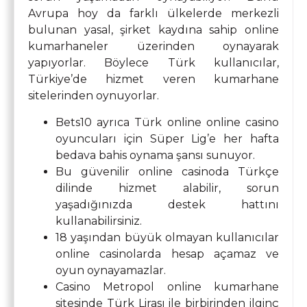
Avrupa hoy da farklı ülkelerde merkezli
bulunan yasal, şirket kaydına sahip online
kumarhaneler üzerinden oynayarak
yapıyorlar. Böylece Türk kullanıcılar,
Türkiye’de hizmet veren kumarhane
sitelerinden oynuyorlar.
Bets10 ayrıca Türk online online casino
oyuncuları için Süper Lig’e her hafta
bedava bahis oynama şansı sunuyor.
Bu güvenilir online casinoda Türkçe
dilinde hizmet alabilir, sorun
yaşadığınızda destek hattını
kullanabilirsiniz.
18 yaşından büyük olmayan kullanıcılar
online casinolarda hesap açamaz ve
oyun oynayamazlar.
Casino Metropol online kumarhane
sitesinde Türk Lirası ile birbirinden ilginç