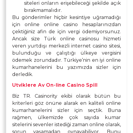
siteleri onların erişebileceği şekilde açık
bırakmamalıdır.
Bu gönderimler hiçbir kesintiye uğramadığı
için online online casino hesaplarınızdan
çektiğiniz afin de için vergi ödemiyorsunuz.
Ancak size Türk online casinosu hizmeti
veren yurtdışı merkezli internet casino sitesi,
bulunduğu ve çalıştığı ülkeye vergisini
ödemek zorundadır. Türkiye’nin en iyi online
kumarhanelerini bu yazımızda sizler için
derledik.
Utviklere Av On-line Casino Spill
Biz TR. Casinority ekibi olarak bütün bu
kriterleri göz önüne alarak en kaliteli online
kumarhanelerini sizler için seçtik. Buna
rağmen, ülkemizde çok sayıda kumar
sitelerini sevenler istediği zaman online olarak,
sorun yaşamadan oynayabiliyor. Bunu