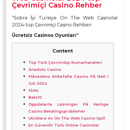
Çevrimiçi Casino Rehber
“Sobre İyi Türkiye On The Web Casinolar
2024-top Çevrimiçi Casino Rehberi
Ücretsiz Casinos Oyunları”
Content
Top Türk Çevrimdışı Kumarhaneleri
Anadolu Casino
Månedens Anbefalte Casino På Nett I
Juli 2024
Slots
Bets10
Oppdaterte Løsninger På Vanlige
Casino Betalingsproblemer
Utviklere Av On The Web Casino Spill
En Güvenilir Türk Online Casinolar