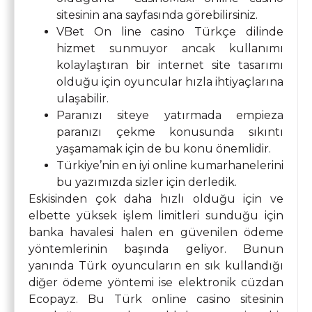
sitesinin ana sayfasında görebilirsiniz.
VBet On line casino Türkçe dilinde
hizmet sunmuyor ancak kullanımı
kolaylaştıran bir internet site tasarımı
olduğu için oyuncular hızla ihtiyaçlarına
ulaşabilir.
Paranızı siteye yatırmada empieza
paranızı çekme konusunda sıkıntı
yaşamamak için de bu konu önemlidir.
Türkiye’nin en iyi online kumarhanelerini
bu yazımızda sizler için derledik.
Eskisinden çok daha hızlı olduğu için ve
elbette yüksek işlem limitleri sunduğu için
banka havalesi halen en güvenilen ödeme
yöntemlerinin başında geliyor. Bunun
yanında Türk oyuncuların en sık kullandığı
diğer ödeme yöntemi ise elektronik cüzdan
Ecopayz. Bu Türk online casino sitesinin