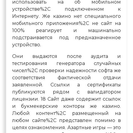
использовать на об мобильном
устройстве%2C подключенном к
Интернету. Же казино нет специального
мобильного приложения%2C не сайт на
100% реагирует и машинально
подстраивается под предназначенное
устройство.
Они выдаются после аудита и
тестирования генератора случайных
чисел%2C проверки надежности софта же
соответствия фактической отдачи
заявленной. Ссылки а сертификаты
публикуются рядом с валидатором
лицензии. 18 Сайт даже содержит ссылок
и букмекерские конторы же казино.
Любой контент%2C размещенный на
любом сайте%2C представлен помимо в
целях ознакомления. Азартные игры — это