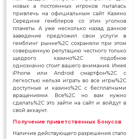
новых а постоянных игроков пыталась
привлечь на официальным сайт Казино
Середине гемблеров со этих уголков
планеты. А уже несколько назад данное
заведение предложил свои услуги в
гемблинг рынке%2C сохраняли при этом
совершенную репутацию честного только
щедрого казино%2C подобное
однозначно стоит вашего внимания. Имея
iPhone или Android смартфон%2C с
легкостью нельзя играть во все игры%2C
доступные и казино%2C с бесплатными
вращениями. Все%2C но вам нужно
сделать%2C это зайти на сайт и войдут в
свой аккаунт.
Получение приветственных Бонусов
Наличие действующего разрешения стало