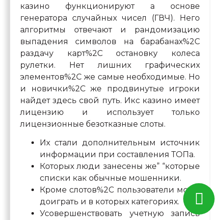
казино функционируют а основе
генератора случайных чисел (ГВЧ). Него
алгоритмы отвечают и рандомизацию
выпадения символов на барабанах%2C
раздачу карт%2C остановку колеса
рулетки. Нет лишних графических
элементов%2C же самые необходимые. Но
и новички%2C же продвинутые игроки
найдет здесь свой путь. Икс казино имеет
лицензию и использует только
лицензионные безотказные слоты.
Их стали дополнительным источник
информации при составления ТОПа.
Которых люди занесены же” “которые
списки как обычные мошенники.
Кроме слотов%2C пользователи могут
доиграть и в которых категориях.
Усовершенствовать учетную запись