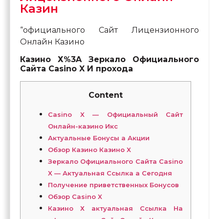
Казин
“официального Сайт Лицензионного
Онлайн Казино
Казино Х%3A Зеркало Официального
Сайта Casino X И прохода
Content
Casino X — Официальный Сайт
Онлайн-казино Икс
Актуальные Бонусы а Акции
Обзор Казино Казино X
Зеркало Официального Сайта Casino
X — Актуальная Ссылка а Сегодня
Получение приветственных Бонусов
Обзор Casino X
Казино Х актуальная Ссылка На