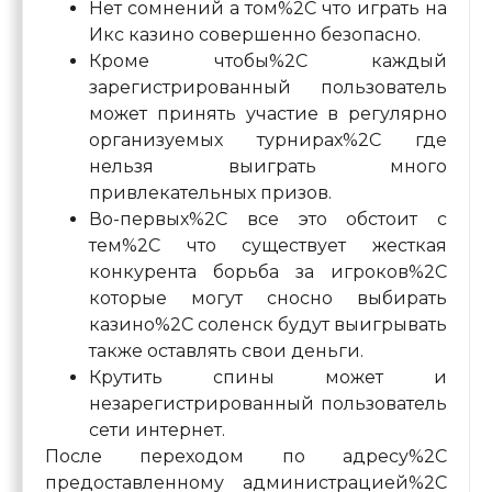
Нет сомнений а том%2C что играть на
Икс казино совершенно безопасно.
Кроме чтобы%2C каждый
зарегистрированный пользователь
может принять участие в регулярно
организуемых турнирах%2C где
нельзя выиграть много
привлекательных призов.
Во-первых%2C все это обстоит с
тем%2C что существует жесткая
конкурента борьба за игроков%2C
которые могут сносно выбирать
казино%2C соленск будут выигрывать
также оставлять свои деньги.
Крутить спины может и
незарегистрированный пользователь
сети интернет.
После переходом по адресу%2C
предоставленному администрацией%2C