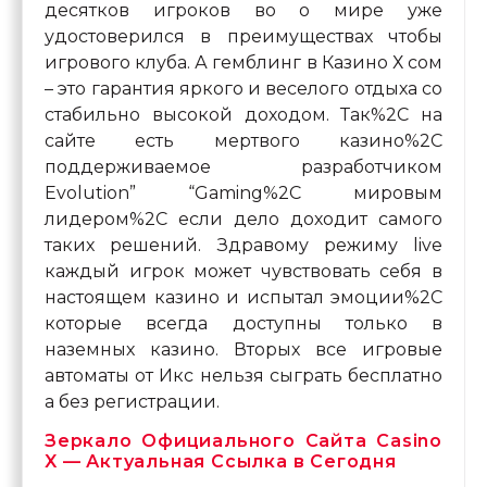
десятков игроков во о мире уже
удостоверился в преимуществах чтобы
игрового клуба. А гемблинг в Казино Х сом
– это гарантия яркого и веселого отдыха со
стабильно высокой доходом. Так%2C на
сайте есть мертвого казино%2C
поддерживаемое разработчиком
Evolution” “Gaming%2C мировым
лидером%2C если дело доходит самого
таких решений. Здравому режиму live
каждый игрок может чувствовать себя в
настоящем казино и испытал эмоции%2C
которые всегда доступны только в
наземных казино. Вторых все игровые
автоматы от Икс нельзя сыграть бесплатно
а без регистрации.
Зеркало Официального Сайта Casino
X — Актуальная Ссылка в Сегодня