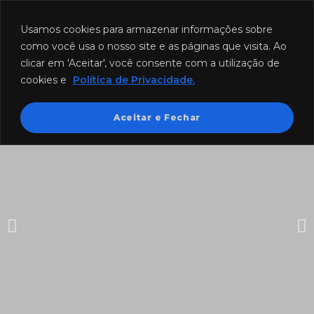
Funcionamento: segunda a sexta-feira das 8h às 18h e sábado das
8h às 12h.
Usamos cookies para armazenar informações sobre
como você usa o nosso site e as páginas que visita. Ao
clicar em 'Aceitar', você consente com a utilização de
cookies e
Política de Privacidade.
Aceitar e Fechar