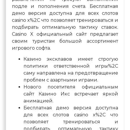
подле и пополнения счета. Бесплатная
демо версия доступна для всех слотов
casino x%2C что позволяет тренироваться и
подбирать оптимальную тактику ставок.
Casino X официальный сайт предлагает
своим туристам большой ассортимент
игрового софта.
Казино эксклавов имеет строгую
политики ответственной игры%2C
саму направлена на предотвращение
проблем с азартными играми.
Нового посетителя официальным
сайт Казино Икс встречает яркой
анимацией.
Бесплатная демо версия доступна
для всех слотов casino x%2C что
позволяет тренироваться и
подбирать оптимальную тактику