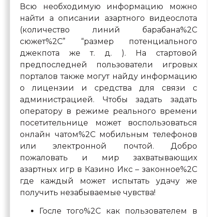
Всю необходимую информацию можно
найти а описании азартного видеослота
(количество линий барабана%2C
сюжет%2C” “размер потенциального
джекпота же т. д. ). На стартовой
предпоследней пользователи игровых
порталов также могут найду информацию
о лицензии и средства для связи с
администрацией. Чтобы задать задать
оператору в режиме реального времени
посетительнице может воспользоваться
онлайн чатом%2C мобильным телефонов
или электронной почтой. Добро
пожаловать и мир захватывающих
азартных игр в Казино Икс – законное%2C
где каждый может испытать удачу же
получить незабываемые чувства!
Госле того%2C как пользователем в