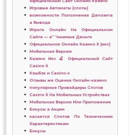
официальным Сайт Онлайн Казино
Игровые Автоматы (слоты)
возможности Пополнения Депозита
а Вывода
Играть Онлайн На Официальном
Сайте — а” “мнимые Деньги
Официальное Онлайн Казино Х (икс)
Мобильная Версия
Казино Икс 🍒 Официальный Сайт
Casino X
Кэшбэк и Casino-x
Отзывы же Оценки Онлайн-казино
популярные Провайдеры Слотов
Casino X На Мобильных Устройствах
Мобильная Версия Или Приложение
Бонусы а Акции
касается Слотов По Техническим
Характеристикам
Бонусы