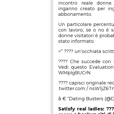
incontro reale donne.
inganno creato per in
abbonamento.
Un particolare percent
con lavoro, se o no è 
donne visitatori è prob
stato informato.
<”
???? un’occhiata scrit
???? Che succede con 
Vedi questo Evaluation 
WMpIgBUCrN
???? capisci originale re
.twitter.com / nsW1jZ6T
â € “Dating Busters (@D
Satisfy real ladies: ??