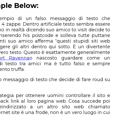
ple Below:
empio di un falso messaggio di testo che
 4 zappe. Dentro artificiale testo sembra essere
 in realtà dicendo suo amico to visit decide to
inserendo his postcode e solleva tutte puttane
anti suo amico afferma “questi stupidi siti web
gere gli altri dentro qui sotto. È un divertente
 vero testo. Questo è esattamente generalmente
ort Ravenna
o nascosto guardare come un
di testo tra amici ma è tutto falso e sempre
to truffa.
lo messaggio di testo che decide di fare roud su
ategia per ottenere uomini controllare il sito e
l back link al loro pagina web. Cosa succede poi
reindirizzato a un altro sito web chiamato
net site è una frode, non è un vero luogo in cui