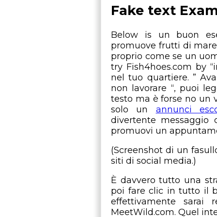
Fake text Exam
Below is un buon es
promuove frutti di mare
proprio come se un uomo
try Fish4hoes.com by “
nel tuo quartiere. ” Av
non lavorare “, puoi leg
testo ma è forse no un
solo un
annunci esc
divertente messaggio 
promuovi un appuntamen
(Screenshot di un fasul
siti di social media.)
È davvero tutto una str
poi fare clic in tutto i
effettivamente sarai 
MeetWild.com. Quel inter