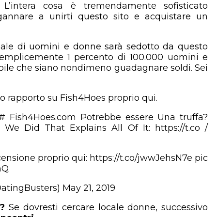
 L’intera cosa è tremendamente sofisticato
gannare a unirti questo sito e acquistare un
uale di uomini e donne sarà sedotto da questo
semplicemente 1 percento di 100.000 uomini e
abile che siano nondimeno guadagnare soldi. Sei
to rapporto su Fish4Hoes proprio qui.
# Fish4Hoes.com Potrebbe essere Una truffa?
We Did That Explains All Of It: https://t.co /
censione proprio qui: https://t.co/jwwJehsN7e pic
nQ
atingBusters) May 21, 2019
??
Se dovresti cercare locale donne, successivo