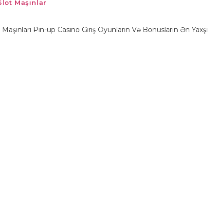
Slot Maşınlar
Maşınları Pin-up Casino Giriş Oyunların Və Bonusların Ən Yaxşı