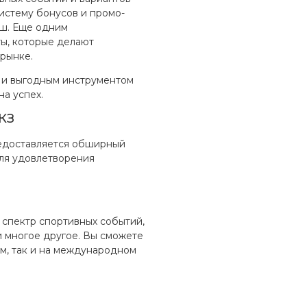
систему бонусов и промо-
ыш. Еще одним
ы, которые делают
 рынке.
м и выгодным инструментом
на успех.
КЗ
редоставляется обширный
для удовлетворения
 спектр спортивных событий,
 и многое другое. Вы сможете
м, так и на международном