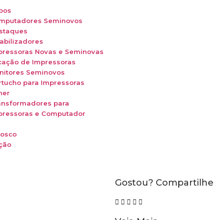
bos
mputadores Seminovos
staques
abilizadores
pressoras Novas e Seminovas
cação de Impressoras
nitores Seminovos
rtucho para Impressoras
ner
ansformadores para
pressoras e Computador
nosco
ção
Gostou? Compartilhe