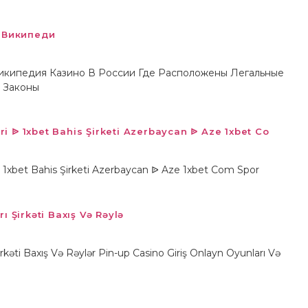
и Википеди
Википедия Казино В России Где Расположены Легальные
 Законы
ri ᐉ 1xbet Bahis Şirketi Azerbaycan ᐉ Aze 1xbet Co
ᐉ 1xbet Bahis Şirketi Azerbaycan ᐉ Aze 1xbet Com Spor
 Şirkəti Baxış Və Rəylə
kəti Baxış Və Rəylər Pin-up Casino Giriş Onlayn Oyunları Və