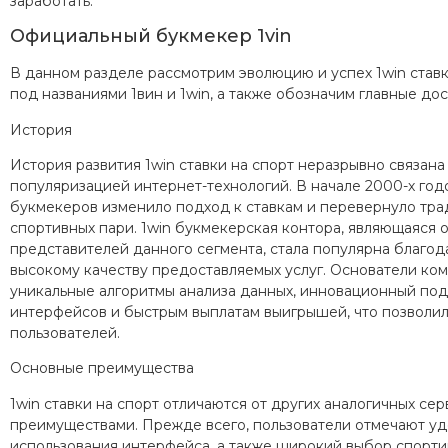
заработать.
Официальный букмекер 1vin
В данном разделе рассмотрим эволюцию и успех 1win ставк
под названиями 1вин и 1win, а также обозначим главные до
История
История развития 1win ставки на спорт неразрывно связана
популяризацией интернет-технологий. В начале 2000-х год
букмекеров изменило подход к ставкам и перевернуло тр
спортивных пари. 1win букмекерская контора, являющаяся 
представителей данного сегмента, стала популярна благод
высокому качеству предоставляемых услуг. Основатели ко
уникальные алгоритмы анализа данных, инновационный под
интерфейсов и быстрым выплатам выигрышей, что позволи
пользователей.
Основные преимущества
1win ставки на спорт отличаются от других аналогичных с
преимуществами. Прежде всего, пользователи отмечают уд
использования интерфейса, а также широкий выбор спорти