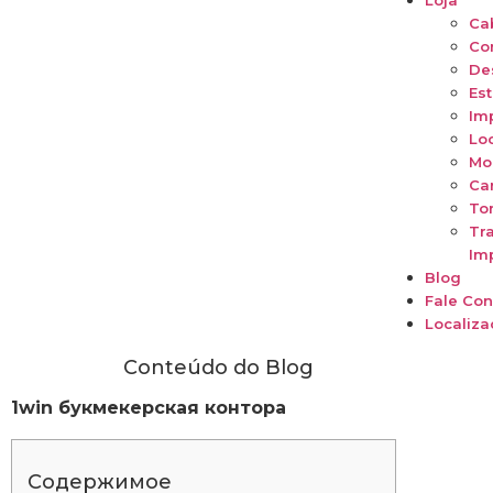
Loja
Ca
Co
De
Est
Im
Lo
Mo
Ca
To
Tr
Im
Blog
Fale Co
Localiza
Conteúdo do Blog
1win букмекерская контора
Содержимое