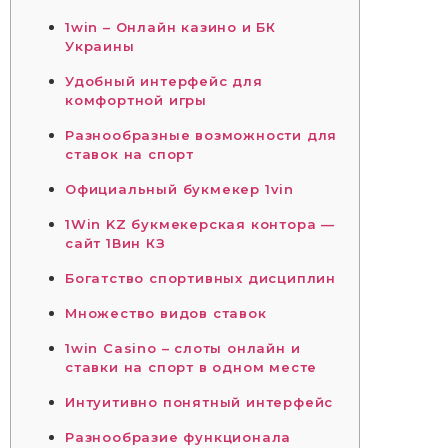
1win – Онлайн казино и БК
Украины
Удобный интерфейс для
комфортной игры
Разнообразные возможности для
ставок на спорт
Официальный букмекер 1vin
1Win KZ букмекерская контора —
сайт 1Вин КЗ
Богатство спортивных дисциплин
Множество видов ставок
1win Casino – слоты онлайн и
ставки на спорт в одном месте
Интуитивно понятный интерфейс
Разнообразие функционала