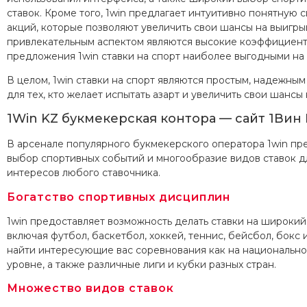
ставок. Кроме того, 1win предлагает интуитивно понятную 
акций, которые позволяют увеличить свои шансы на выигр
привлекательным аспектом являются высокие коэффициент
предложения 1win ставки на спорт наиболее выгодными на
В целом, 1win ставки на спорт являются простым, надежны
для тех, кто желает испытать азарт и увеличить свои шансы 
1Win KZ букмекерская контора — сайт 1Вин 
В арсенале популярного букмекерского оператора 1win п
выбор спортивных событий и многообразие видов ставок 
интересов любого ставочника.
Богатство спортивных дисциплин
1win предоставляет возможность делать ставки на широкий
включая футбол, баскетбол, хоккей, теннис, бейсбол, бокс
найти интересующие вас соревнования как на национально
уровне, а также различные лиги и кубки разных стран.
Множество видов ставок